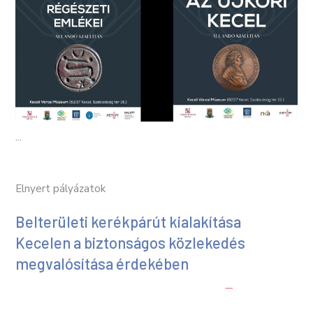
...
Elnyert pályázatok
Belterületi kerékpárút kialakítása
Kecelen a biztonságos közlekedés
megvalósítása érdekében