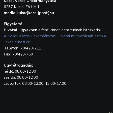
Kecel Város Önkormányzata
6237 Kecel, Fő tér 1.
media(kukac)kecel(pont)hu
Figyelem!
Hivatali ügyekben
a fenti címen nem tudnak intézkedni.
A Keceli Közös Önkormányzati Hivatal munkatársait ezen a
linken érheti el:
Telefon:
78/420-211
Fax:
78/420-760
Ügyfélfogadás:
hétfő: 08.00-12.00
szerda: 08.00-12.00
csütörtök: 08.00-12.00, 13.00-17.00