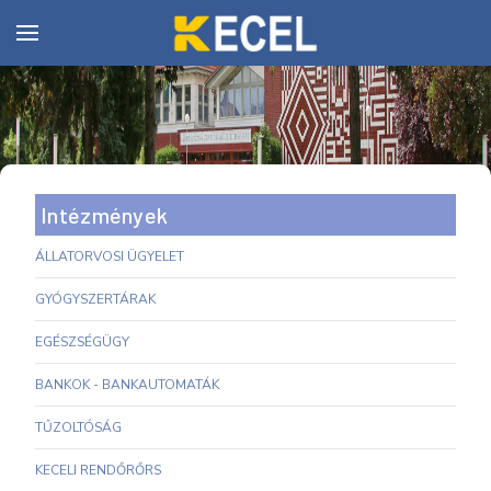
Intézmények
ÁLLATORVOSI ÜGYELET
GYÓGYSZERTÁRAK
EGÉSZSÉGÜGY
BANKOK - BANKAUTOMATÁK
TŰZOLTÓSÁG
KECELI RENDŐRŐRS