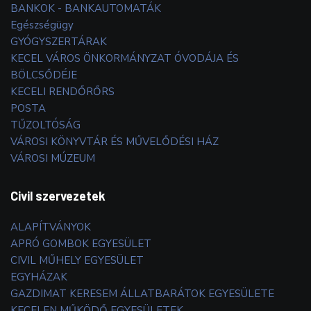
BANKOK - BANKAUTOMATÁK
Egészségügy
GYÓGYSZERTÁRAK
KECEL VÁROS ÖNKORMÁNYZAT ÓVODÁJA ÉS
BÖLCSŐDÉJE
KECELI RENDŐRŐRS
POSTA
TŰZOLTÓSÁG
VÁROSI KÖNYVTÁR ÉS MŰVELŐDÉSI HÁZ
VÁROSI MÚZEUM
Civil szervezetek
ALAPÍTVÁNYOK
APRÓ GOMBOK EGYESÜLET
CIVIL MŰHELY EGYESÜLET
EGYHÁZAK
GAZDIMAT KERESEM ÁLLATBARÁTOK EGYESÜLETE
KECELEN MŰKÖDŐ EGYESÜLETEK