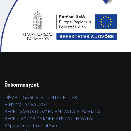
Önkormányzat
DÍSZPOLGÁROK, KITÜNTETETTEK
E-NYOMTATVÁNYOK
KECEL VÁROS ÖNKORMÁNYZATA ALSZÁMLÁI
KECELI KÖZÖS ÖNKORMÁNYZATI HIVATAL
Képviselő-testületi ülések