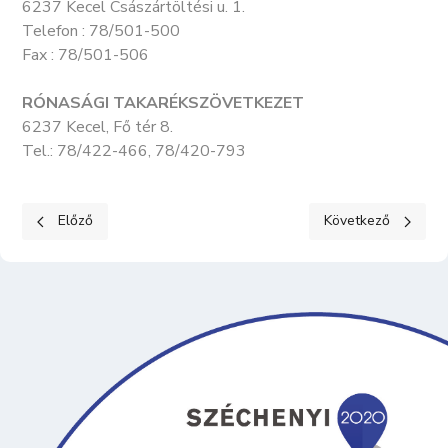
6237 Kecel Császártöltési u. 1.
Telefon : 78/501-500
Fax : 78/501-506
RÓNASÁGI TAKARÉKSZÖVETKEZET
6237 Kecel, Fő tér 8.
Tel.: 78/422-466, 78/420-793
Előző cikk: TŰZOLTÓSÁG
Következő cikk: Eg
Előző
Következő