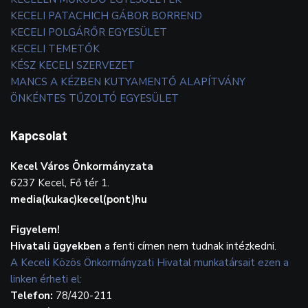
KECELI PATACHICH GÁBOR BORREND
KECELI POLGÁRŐR EGYESÜLET
KECELI TEMETŐK
KÉSZ KECELI SZERVEZET
MANCS A KÉZBEN KUTYAMENTŐ ALAPÍTVÁNY
ÖNKÉNTES TŰZOLTÓ EGYESÜLET
Kapcsolat
Kecel Város Önkormányzata
6237 Kecel, Fő tér 1.
media(kukac)kecel(pont)hu
Figyelem!
Hivatali ügyekben
a fenti címen nem tudnak intézkedni.
A Keceli Közös Önkormányzati Hivatal munkatársait ezen a
linken érheti el:
Telefon:
78/420-211