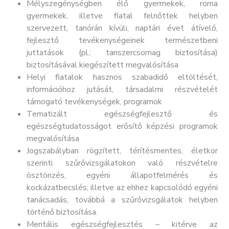
Mélyszegénységben élő gyermekek, roma
gyermekek, illetve fiatal felnőttek helyben
szervezett, tanórán kívüli, naptári évet átívelő,
fejlesztő tevékenységeinek természetbeni
juttatások (pl.: tanszercsomag biztosítása)
biztosításával kiegészített megvalósítása
Helyi fiatalok hasznos szabadidő eltöltését,
információhoz jutását, társadalmi részvételét
támogató tevékenységek, programok
Tematizált egészségfejlesztő és
egészségtudatosságot erősítő képzési programok
megvalósítása
Jogszabályban rögzített, térítésmentes, életkor
szerinti szűrővizsgálatokon való részvételre
ösztönzés, egyéni állapotfelmérés és
kockázatbecslés, illetve az ehhez kapcsolódó egyéni
tanácsadás, továbbá a szűrővizsgálatok helyben
történő biztosítása.
Mentális egészségfejlesztés – kitérve az