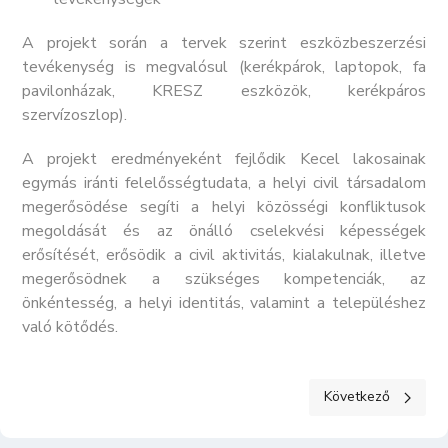
A projekt során a tervek szerint eszközbeszerzési
tevékenység is megvalósul (kerékpárok, laptopok, fa
pavilonházak, KRESZ eszközök, kerékpáros
szervízoszlop).
A projekt eredményeként fejlődik Kecel lakosainak
egymás iránti felelősségtudata, a helyi civil társadalom
megerősödése segíti a helyi közösségi konfliktusok
megoldását és az önálló cselekvési képességek
erősítését, erősödik a civil aktivitás, kialakulnak, illetve
megerősödnek a szükséges kompetenciák, az
önkéntesség, a helyi identitás, valamint a településhez
való kötődés.
Következő cikk: V
Következő