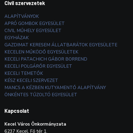
Civil szervezetek
ALAPÍTVÁNYOK
APRÓ GOMBOK EGYESÜLET
CIVIL MŰHELY EGYESÜLET
EGYHÁZAK
GAZDIMAT KERESEM ÁLLATBARÁTOK EGYESÜLETE
KECELEN MŰKÖDŐ EGYESÜLETEK
KECELI PATACHICH GÁBOR BORREND
KECELI POLGÁRŐR EGYESÜLET
KECELI TEMETŐK
KÉSZ KECELI SZERVEZET
MANCS A KÉZBEN KUTYAMENTŐ ALAPÍTVÁNY
ÖNKÉNTES TŰZOLTÓ EGYESÜLET
Kapcsolat
Kecel Város Önkormányzata
6237 Kecel, Fő tér 1.