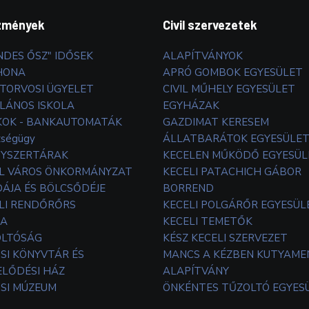
zmények
Civil szervezetek
NDES ŐSZ" IDŐSEK
ALAPÍTVÁNYOK
HONA
APRÓ GOMBOK EGYESÜLET
TORVOSI ÜGYELET
CIVIL MŰHELY EGYESÜLET
LÁNOS ISKOLA
EGYHÁZAK
OK - BANKAUTOMATÁK
GAZDIMAT KERESEM
zségügy
ÁLLATBARÁTOK EGYESÜLE
YSZERTÁRAK
KECELEN MŰKÖDŐ EGYESÜL
L VÁROS ÖNKORMÁNYZAT
KECELI PATACHICH GÁBOR
ÁJA ÉS BÖLCSŐDÉJE
BORREND
LI RENDŐRŐRS
KECELI POLGÁRŐR EGYESÜL
TA
KECELI TEMETŐK
OLTÓSÁG
KÉSZ KECELI SZERVEZET
SI KÖNYVTÁR ÉS
MANCS A KÉZBEN KUTYAM
LŐDÉSI HÁZ
ALAPÍTVÁNY
SI MÚZEUM
ÖNKÉNTES TŰZOLTÓ EGYES