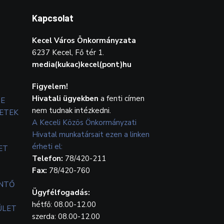
Kapcsolat
Kecel Város Önkormányzata
6237 Kecel, Fő tér 1.
media(kukac)kecel(pont)hu
Figyelem!
Hivatali ügyekben
a fenti címen
TE
nem tudnak intézkedni.
ETEK
A Keceli Közös Önkormányzati
Hivatal munkatársait ezen a linken
érheti el:
ET
Telefon:
78/420-211
Fax:
78/420-760
ENTŐ
Ügyfélfogadás:
hétfő: 08.00-12.00
ÜLET
szerda: 08.00-12.00