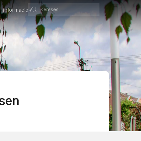
i információk
ésen