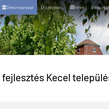
Önkormányzat
Közérdekű
Hírek
Választás
 fejlesztés Kecel települ