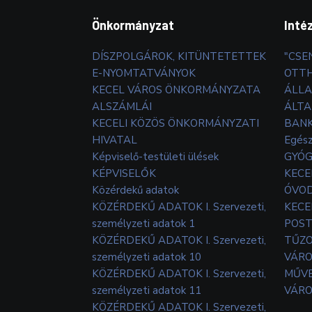
Önkormányzat
Inté
DÍSZPOLGÁROK, KITÜNTETETTEK
"CSE
E-NYOMTATVÁNYOK
OTT
KECEL VÁROS ÖNKORMÁNYZATA
ÁLLA
ALSZÁMLÁI
ÁLTA
KECELI KÖZÖS ÖNKORMÁNYZATI
BANK
HIVATAL
Egés
Képviselő-testületi ülések
GYÓG
KÉPVISELŐK
KECE
Közérdekű adatok
ÓVOD
KÖZÉRDEKŰ ADATOK I. Szervezeti,
KECE
személyzeti adatok 1
POS
KÖZÉRDEKŰ ADATOK I. Szervezeti,
TŰZ
személyzeti adatok 10
VÁRO
KÖZÉRDEKŰ ADATOK I. Szervezeti,
MŰVE
személyzeti adatok 11
VÁRO
KÖZÉRDEKŰ ADATOK I. Szervezeti,