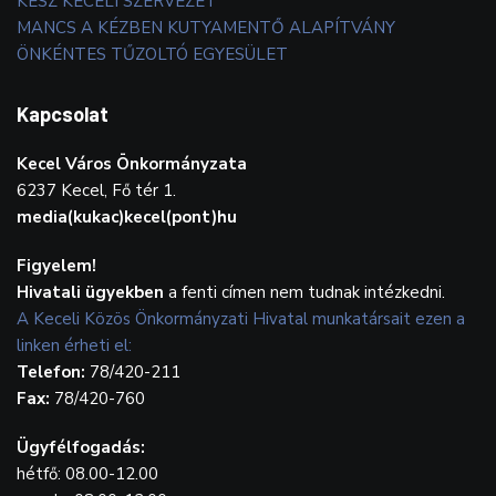
KÉSZ KECELI SZERVEZET
MANCS A KÉZBEN KUTYAMENTŐ ALAPÍTVÁNY
ÖNKÉNTES TŰZOLTÓ EGYESÜLET
Kapcsolat
Kecel Város Önkormányzata
6237 Kecel, Fő tér 1.
media(kukac)kecel(pont)hu
Figyelem!
Hivatali ügyekben
a fenti címen nem tudnak intézkedni.
A Keceli Közös Önkormányzati Hivatal munkatársait ezen a
linken érheti el:
Telefon:
78/420-211
Fax:
78/420-760
Ügyfélfogadás:
hétfő: 08.00-12.00