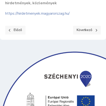
hirdetmények, közlemények
https://hirdetmenyek.magyarorszag.hu/
Előző cikk: KÖZÉRDEKŰ ADATOK II. Tevékenységre, működésre 
Következő cikk: K
Előző
Következő