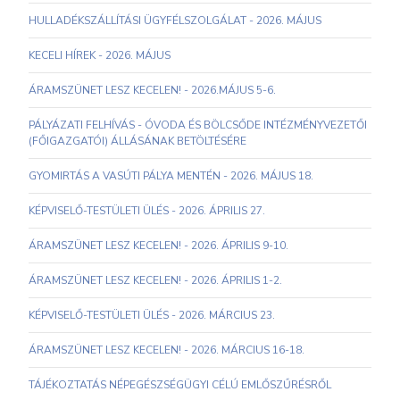
HULLADÉKSZÁLLÍTÁSI ÜGYFÉLSZOLGÁLAT - 2026. MÁJUS
KECELI HÍREK - 2026. MÁJUS
ÁRAMSZÜNET LESZ KECELEN! - 2026.MÁJUS 5-6.
PÁLYÁZATI FELHÍVÁS - ÓVODA ÉS BÖLCSŐDE INTÉZMÉNYVEZETŐI
(FŐIGAZGATÓI) ÁLLÁSÁNAK BETÖLTÉSÉRE
GYOMIRTÁS A VASÚTI PÁLYA MENTÉN - 2026. MÁJUS 18.
KÉPVISELŐ-TESTÜLETI ÜLÉS - 2026. ÁPRILIS 27.
ÁRAMSZÜNET LESZ KECELEN! - 2026. ÁPRILIS 9-10.
ÁRAMSZÜNET LESZ KECELEN! - 2026. ÁPRILIS 1-2.
KÉPVISELŐ-TESTÜLETI ÜLÉS - 2026. MÁRCIUS 23.
ÁRAMSZÜNET LESZ KECELEN! - 2026. MÁRCIUS 16-18.
TÁJÉKOZTATÁS NÉPEGÉSZSÉGÜGYI CÉLÚ EMLŐSZŰRÉSRŐL