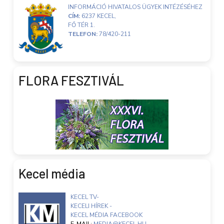
INFORMÁCIÓ HIVATALOS ÜGYEK INTÉZÉSÉHEZ
CÍM:
6237 KECEL,
FŐ TÉR 1.
TELEFON:
78/420-211
FLORA FESZTIVÁL
Kecel média
KECEL TV-
KECELI HÍREK -
KECEL MÉDIA FACEBOOK