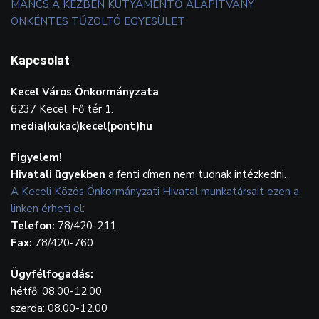
MANCS A KÉZBEN KUTYAMENTŐ ALAPÍTVÁNY
ÖNKÉNTES TŰZOLTÓ EGYESÜLET
Kapcsolat
Kecel Város Önkormányzata
6237 Kecel, Fő tér 1.
media(kukac)kecel(pont)hu
Figyelem!
Hivatali ügyekben
a fenti címen nem tudnak intézkedni.
A Keceli Közös Önkormányzati Hivatal munkatársait ezen a
linken érheti el:
Telefon:
78/420-211
Fax:
78/420-760
Ügyfélfogadás:
hétfő: 08.00-12.00
szerda: 08.00-12.00