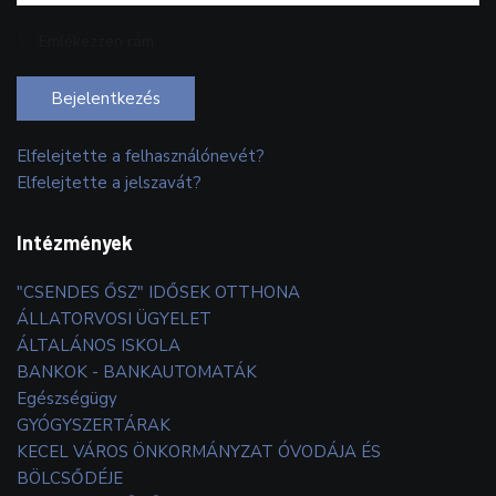
Emlékezzen rám
Bejelentkezés
Elfelejtette a felhasználónevét?
Elfelejtette a jelszavát?
Intézmények
"CSENDES ŐSZ" IDŐSEK OTTHONA
ÁLLATORVOSI ÜGYELET
ÁLTALÁNOS ISKOLA
BANKOK - BANKAUTOMATÁK
Egészségügy
GYÓGYSZERTÁRAK
KECEL VÁROS ÖNKORMÁNYZAT ÓVODÁJA ÉS
BÖLCSŐDÉJE