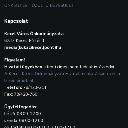
ÖNKÉNTES TŰZOLTÓ EGYESÜLET
Kapcsolat
Kecel Város Önkormányzata
6237 Kecel, Fő tér 1.
media(kukac)kecel(pont)hu
Figyelem!
Hivatali ügyekben
a fenti címen nem tudnak intézkedni.
A Keceli Közös Önkormányzati Hivatal munkatársait ezen a
linken érheti el:
Telefon:
78/420-211
Fax:
78/420-760
Ügyfélfogadás:
hétfő: 08.00-12.00
szerda: 08.00-12.00
csütörtök: 08.00-12.00, 13.00-17.00