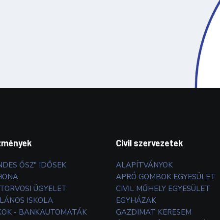
zmények
Civil szervezetek
NDES ŐSZ" IDŐSEK
ALAPÍTVÁNYOK
HONA
APRÓ GOMBOK EGYESÜLET
TORVOSI ÜGYELET
CIVIL MŰHELY EGYESÜLET
LÁNOS ISKOLA
EGYHÁZAK
OK - BANKAUTOMATÁK
GAZDIMAT KERESEM