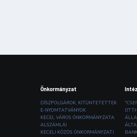
Önkormányzat
Inté
DÍSZPOLGÁROK, KITÜNTETETTEK
"CSE
E-NYOMTATVÁNYOK
OTT
KECEL VÁROS ÖNKORMÁNYZATA
ÁLLA
ALSZÁMLÁI
ÁLTA
KECELI KÖZÖS ÖNKORMÁNYZATI
BANK