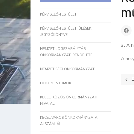
mű
KÉPVISELŐ-TESTÜLET
KÉPVISELŐ-TESTÜLETI ÜLÉSEK
JEGYZŐKÖNYVEI
3. A 
NEMZETI JOGSZABÁLYTÁR
ÖNKORMÁNYZATI RENDELETEI
A hely
NEMZETISÉGI ÖNKORMÁNYZAT
Előz
E
DOKUMENTUMOK
KECELI KÖZÖS ÖNKORMÁNYZATI
HIVATAL
KECEL VÁROS ÖNKORMÁNYZATA
ALSZÁMLÁI