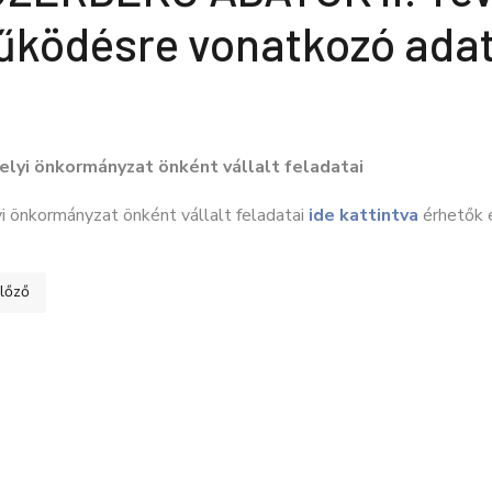
ködésre vonatkozó adat
helyi önkormányzat önként vállalt feladatai
i önkormányzat önként vállalt feladatai
ide kattintva
érhetők e
ő cikk: KÖZÉRDEKŰ ADATOK II. Tevékenységre, működésre vonatkozó 
lőző