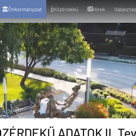
Önkormányzat
Közérdekű
Hírek
Választás
ZÉRDEKŰ ADATOK II. Tev