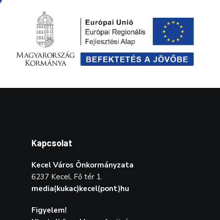
Kapcsolat
Kecel Város Önkormányzata
6237 Kecel, Fő tér 1.
media(kukac)kecel(pont)hu
Figyelem!