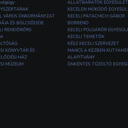
zségügy
ÁLLATBARÁTOK EGYESÜLE
YSZERTÁRAK
KECELEN MŰKÖDŐ EGYESÜL
L VÁROS ÖNKORMÁNYZAT
KECELI PATACHICH GÁBOR
ÁJA ÉS BÖLCSŐDÉJE
BORREND
LI RENDŐRŐRS
KECELI POLGÁRŐR EGYESÜL
TA
KECELI TEMETŐK
OLTÓSÁG
KÉSZ KECELI SZERVEZET
SI KÖNYVTÁR ÉS
MANCS A KÉZBEN KUTYAM
LŐDÉSI HÁZ
ALAPÍTVÁNY
SI MÚZEUM
ÖNKÉNTES TŰZOLTÓ EGYES