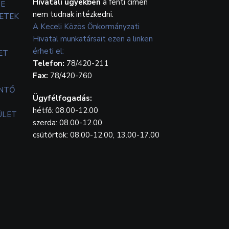
Hivatali ügyekben
a fenti címen
TE
nem tudnak intézkedni.
ETEK
A Keceli Közös Önkormányzati
Hivatal munkatársait ezen a linken
érheti el:
ET
Telefon:
78/420-211
Fax:
78/420-760
ENTŐ
Ügyfélfogadás:
hétfő: 08.00-12.00
ÜLET
szerda: 08.00-12.00
csütörtök: 08.00-12.00, 13.00-17.00