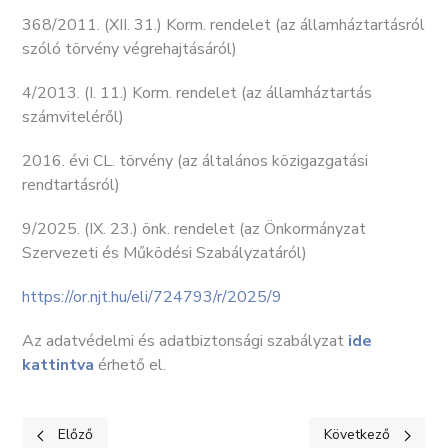
368/2011. (XII. 31.) Korm. rendelet (az államháztartásról
szóló törvény végrehajtásáról)
4/2013. (I. 11.) Korm. rendelet (az államháztartás
számviteléről)
2016. évi CL. törvény (az általános közigazgatási
rendtartásról)
9/2025. (IX. 23.) önk. rendelet (az Önkormányzat
Szervezeti és Működési Szabályzatáról)
https://or.njt.hu/eli/724793/r/2025/9
Az adatvédelmi és adatbiztonsági szabályzat
ide
kattintva
érhető el.
Előző cikk: KÖZÉRDEKŰ ADATOK I. Szervezeti, személyzeti adat
Következő cikk: K
Előző
Következő