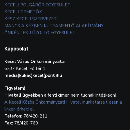
KECELI POLGÁRŐR EGYESÜLET
KECELI TEMETŐK
KÉSZ KECELI SZERVEZET
MANCS A KÉZBEN KUTYAMENTŐ ALAPÍTVÁNY
ÖNKÉNTES TŰZOLTÓ EGYESÜLET
Kapcsolat
Kecel Város Önkormányzata
6237 Kecel, Fő tér 1.
media(kukac)kecel(pont)hu
Figyelem!
Hivatali ügyekben
a fenti címen nem tudnak intézkedni.
A Keceli Közös Önkormányzati Hivatal munkatársait ezen a
linken érheti el:
Telefon:
78/420-211
Fax:
78/420-760