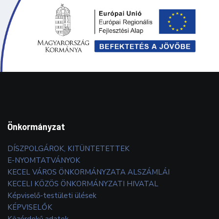
Önkormányzat
DÍSZPOLGÁROK, KITÜNTETETTEK
E-NYOMTATVÁNYOK
KECEL VÁROS ÖNKORMÁNYZATA ALSZÁMLÁI
KECELI KÖZÖS ÖNKORMÁNYZATI HIVATAL
Képviselő-testületi ülések
KÉPVISELŐK
Közérdekű adatok