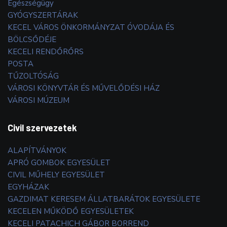
Egészségügy
GYÓGYSZERTÁRAK
KECEL VÁROS ÖNKORMÁNYZAT ÓVODÁJA ÉS
BÖLCSŐDÉJE
KECELI RENDŐRŐRS
POSTA
TŰZOLTÓSÁG
VÁROSI KÖNYVTÁR ÉS MŰVELŐDÉSI HÁZ
VÁROSI MÚZEUM
Civil szervezetek
ALAPÍTVÁNYOK
APRÓ GOMBOK EGYESÜLET
CIVIL MŰHELY EGYESÜLET
EGYHÁZAK
GAZDIMAT KERESEM ÁLLATBARÁTOK EGYESÜLETE
KECELEN MŰKÖDŐ EGYESÜLETEK
KECELI PATACHICH GÁBOR BORREND