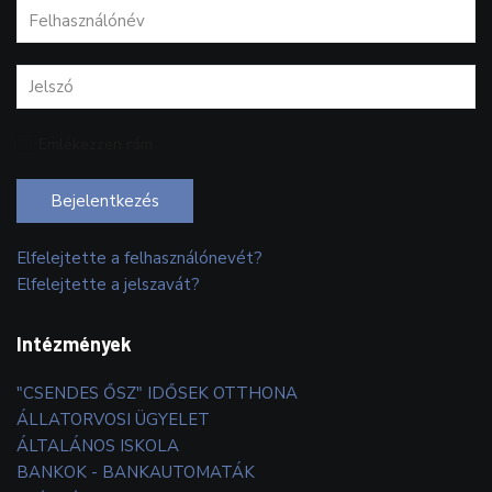
Emlékezzen rám
Bejelentkezés
Elfelejtette a felhasználónevét?
Elfelejtette a jelszavát?
Intézmények
"CSENDES ŐSZ" IDŐSEK OTTHONA
ÁLLATORVOSI ÜGYELET
ÁLTALÁNOS ISKOLA
BANKOK - BANKAUTOMATÁK