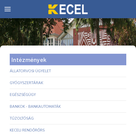
Intézmények
ÁLLATORVOSI ÜGYELET
GYÓGYSZERTÁRAK
EGÉSZSÉGÜGY
BANKOK - BANKAUTOMATÁK
TŰZOLTÓSÁG
KECELI RENDŐRŐRS