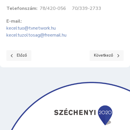
Telefonszám:
78/420-056 70/339-2733
E-mail:
keceltuo@tvnetwork.hu
keceltuzoltosag@freemail.hu
Előző cikk: KECELI RENDŐRŐRS
Következő cikk: 
Előző
Következő