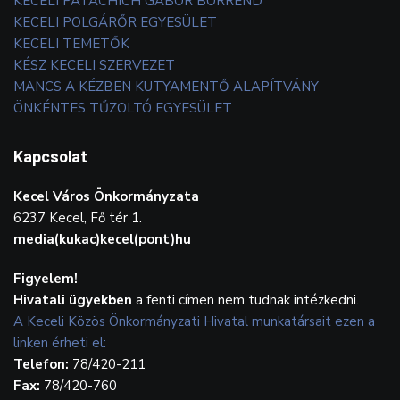
KECELI PATACHICH GÁBOR BORREND
KECELI POLGÁRŐR EGYESÜLET
KECELI TEMETŐK
KÉSZ KECELI SZERVEZET
MANCS A KÉZBEN KUTYAMENTŐ ALAPÍTVÁNY
ÖNKÉNTES TŰZOLTÓ EGYESÜLET
Kapcsolat
Kecel Város Önkormányzata
6237 Kecel, Fő tér 1.
media(kukac)kecel(pont)hu
Figyelem!
Hivatali ügyekben
a fenti címen nem tudnak intézkedni.
A Keceli Közös Önkormányzati Hivatal munkatársait ezen a
linken érheti el:
Telefon:
78/420-211
Fax:
78/420-760