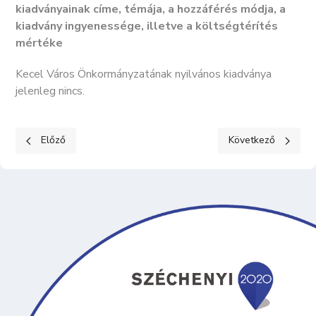
kiadványainak címe, témája, a hozzáférés módja, a
kiadvány ingyenessége, illetve a költségtérítés
mértéke
Kecel Város Önkormányzatának nyilvános kiadványa
jelenleg nincs.
Előző cikk: KÖZÉRDEKŰ ADATOK II. Tevékenységre, működésre 
Következő cikk: K
Előző
Következő