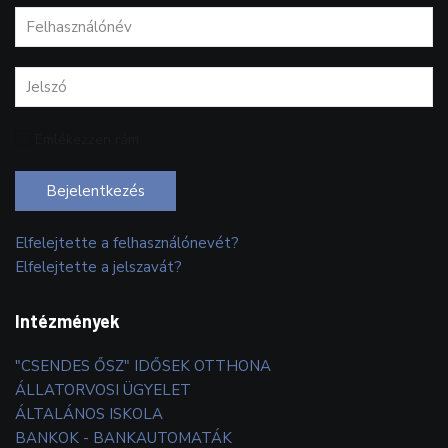
Emlékezzen rám
Bejelentkezés
Elfelejtette a felhasználónevét?
Elfelejtette a jelszavát?
Intézmények
"CSENDES ŐSZ" IDŐSEK OTTHONA
ÁLLATORVOSI ÜGYELET
ÁLTALÁNOS ISKOLA
BANKOK - BANKAUTOMATÁK