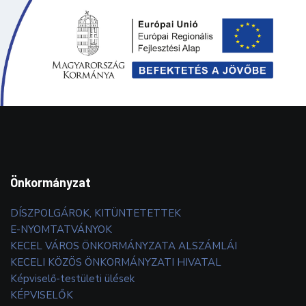
Önkormányzat
DÍSZPOLGÁROK, KITÜNTETETTEK
E-NYOMTATVÁNYOK
KECEL VÁROS ÖNKORMÁNYZATA ALSZÁMLÁI
KECELI KÖZÖS ÖNKORMÁNYZATI HIVATAL
Képviselő-testületi ülések
KÉPVISELŐK