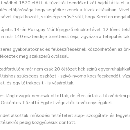
t nádból 1870 előtt. A tűzoltói teendőket két hajdú látta el, 
lés elöljárósága, hogy segédkezzenek a tüzek oltásában. Mivel
sével foglalkozott, szükségszerűvé vált, hogy Kecelen megalak
április 14-én Pozsgay Mór főjegyző elnökletével, 12 fővel tehá
immár 140 esztendeje töretlenül óvja, vigyázza a település lak
zeres gyakorlatoknak és felkészítéseknek köszönhetően az önk
 fékeztek meg szakszerű oltással.
adfordulóra már nem csak 20 öltözet kék színű egyenruhájukkal
ltáshoz szükséges eszközt - szívó-nyomó kocsifecskendőt, vízszá
at, és egy létrakocsit - is vásároltak.
es lánglovagok nemcsak oltottak, de élen jártak a tűzvédelmi 
i Önkéntes Tűzoltó Egylet végezték tevékenységüket.
ndet alkottak, működési feltételeit alap-, szolgálati- és fegye
ztésekről pedig közgyűlésük döntött.