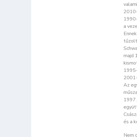
valami
2010-b
1990-
a veze
Ennek 
tűzolt
Schwa
majd 
kismo
1995-
2001-
Az eg
műszak
1997.
együt
Csász
és a 
Nem cs