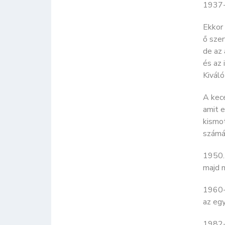
1937-
Ekkor 
ő sze
de az 
és az 
Kiváló
A kece
amit 
kismot
számár
1950. 
majd m
1960-
az eg
1982-