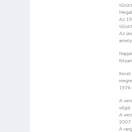
tűzolt
Megal
Az 194
tűzolt
Az ün
amelyn
Napja
folyam
Kecel
megre
1976-
A vers
végül 
A vers
2007.
A ran