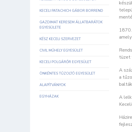
készül
telepü
KECELI PATACHICH GÁBOR BORREND
menté
GAZDIMAT KERESEM ÁLLATBARÁTOK
EGYESÜLETE
1870. 
amely 
KÉSZ KECELI SZERVEZET
Rends
CIVIL MŰHELY EGYESÜLET
tüzet
KECELI POLGÁRŐR EGYESÜLET
A száz
ÖNKÉNTES TŰZOLTÓ EGYESÜLET
a tűzo
balták
ALAPÍTVÁNYOK
EGYHÁZAK
A lelk
Kecel
Házire
fejles