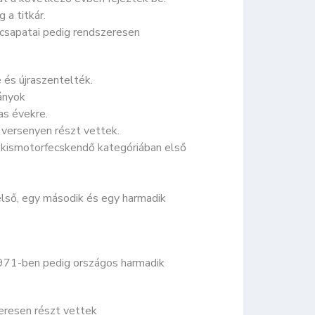
 a titkár.
 csapatai pedig rendszeresen
 és újraszentelték.
ányok
as évekre.
 versenyen részt vettek.
 kismotorfecskendő kategóriában első
lső, egy második és egy harmadik
1971-ben pedig országos harmadik
zeresen részt vettek