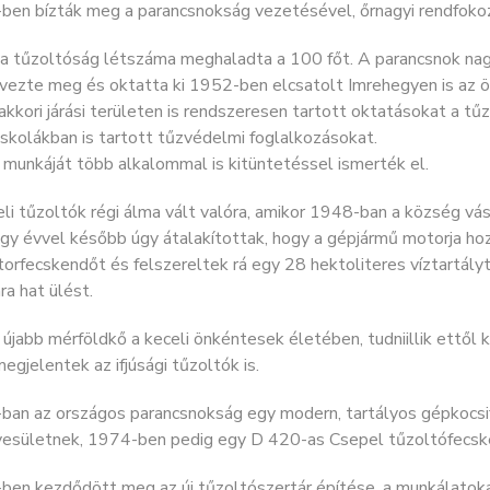
ben bízták meg a parancsnokság vezetésével, őrnagyi rendfokoz
a tűzoltóság létszáma meghaladta a 100 főt. A parancsnok nagy
rvezte meg és oktatta ki 1952-ben elcsatolt Imrehegyen is az 
akkori járási területen is rendszeresen tartott oktatásokat a t
iskolákban is tartott tűzvédelmi foglalkozásokat.
 munkáját több alkalommal is kitüntetéssel ismerték el.
li tűzoltók régi álma vált valóra, amikor 1948-ban a község vás
egy évvel később úgy átalakítottak, hogy a gépjármű motorja h
orfecskendőt és felszereltek rá egy 28 hektoliteres víztartályt
a hat ülést.
újabb mérföldkő a keceli önkéntesek életében, tudniillik ettől k
egjelentek az ifjúsági tűzoltók is.
ban az országos parancsnokság egy modern, tartályos gépkocs
yesületnek, 1974-ben pedig egy D 420-as Csepel tűzoltófecsk
ben kezdődött meg az új tűzoltószertár építése, a munkálatoka