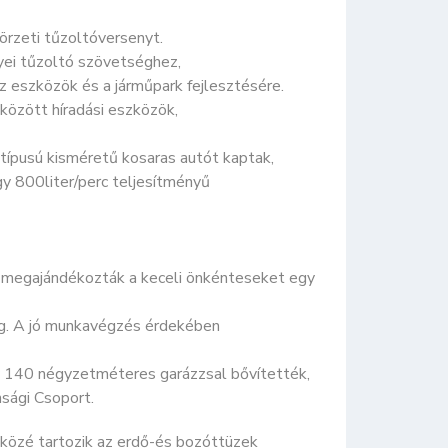
örzeti tűzoltóversenyt.
yei tűzoltó szövetséghez,
 eszközök és a járműpark fejlesztésére.
között híradási eszközök,
ípusú kisméretű kosaras autót kaptak,
 800liter/perc teljesítményű
 megajándékozták a keceli önkénteseket egy
ág. A jó munkavégzés érdekében
y 140 négyzetméteres garázzsal bővítették,
sági Csoport.
 közé tartozik az erdő-és bozóttüzek