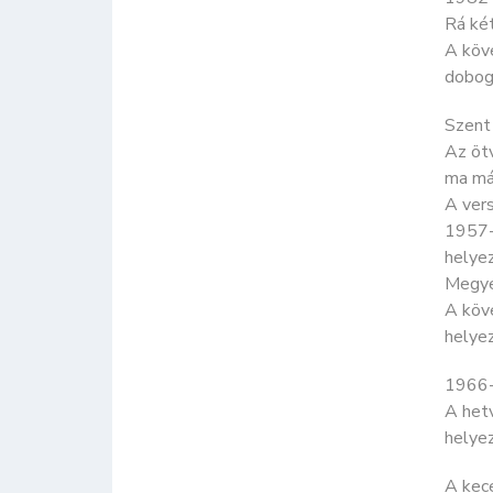
Rá két
A köve
dobog
Szent 
Az öt
ma már
A vers
1957-
helyez
Megye
A köv
helye
1966-
A het
helyez
A kece