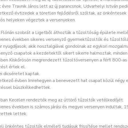
 évre Travnik János lett az új parancsnok, Udvarhelyi István pedig
tkező évtizedek a töretlen fejlődésről szóltak, az önkéntesek
ós helyeken végeztek a versenyeken.
Flórián szobrát a Ligetből áthozták a tűzoltóság épülete mellé
venes években sikeres versenyző gyermektűzoltók és tűzoltól
 nyugdíjasok, akik nosztalgiával gondolnak az egykori mozgalm
enyző csapatok a kezdetektől sikert sikerre halmoztak, minden
ben Kiskőrösön megrendezett tűzoltóversenyen a férfi 800-as
ést értek el.
i dicséretet kaptak.
etkező évben Imrehegyen a benevezett hat csapat közül négy e
zéssel büszkélkedhettek.
ban Kecelen rendezték meg az úttörő tűzoltók vetélkedőjét.
venes években is számos járási és megyei versenyen indultak, 
ettek lettek.
li önkéntes tűzoltók elméleti tudásuk frissítése mellet rends