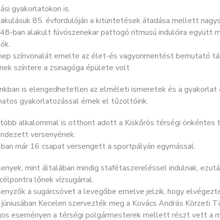
ási gyakorlatokon is.
akulásuk 85. évfordulóján a kitüntetések átadása mellett nagy
8-ban alakult fúvószenekar pattogó ritmusú indulóira együtt me
ók.
nep színvonalát emelte az élet-és vagyonmentést bemutató tá
ek színtere a zsinagóga épülete volt.
inkban is elengedhetetlen az elméleti ismeretek és a gyakorla
atos gyakorlatozással érnek el tűzoltóink.
 több alkalommal is otthont adott a Kiskőrös térségi önkénte
ndezett versenyének.
ban már 16 csapat versengett a sportpályán egymással.
enyek, mint általában mindig stafétaszereléssel indulnak, ezut
célpontra lőnek vízsugárral.
enyzők a sugárcsövet a levegőbe emelve jelzik, hogy elvégezté
 júniusában Kecelen szervezték meg a Kovács András Körzeti T
gos eseményen a térségi polgármesterek mellett részt vett a m