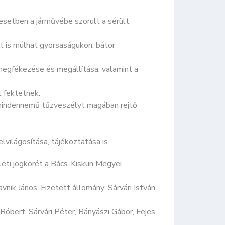
alesetben a járművébe szorult a sérült.
et is múlhat gyorsaságukon, bátor
 megfékezése és megállítása, valamint a
 fektetnek.
 mindennemű tűzveszélyt magában rejtő
világosítása, tájékoztatása is.
eti jogkörét a Bács-Kiskun Megyei
nik János. Fizetett állomány: Sárvári István
Róbert, Sárvári Péter, Bányászi Gábor, Fejes