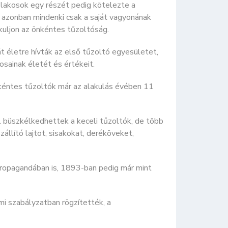
a lakosok egy részét pedig kötelezte a
 azonban mindenki csak a saját vagyonának
uljon az önkéntes tűzoltóság.
t életre hívták az első tűzoltó egyesületet,
osainak életét és értékeit.
éntes tűzoltók már az alakulás évében 11
 büszkélkedhettek a keceli tűzoltók, de több
llító lajtot, sisakokat, deréköveket,
propagandában is, 1893-ban pedig már mint
lmi szabályzatban rögzítették, a