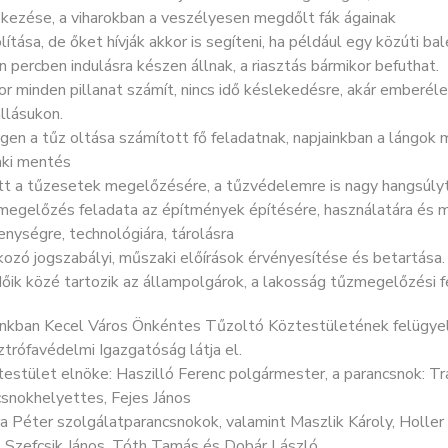
kezése, a viharokban a veszélyesen megdőlt fák ágainak
lítása, de őket hívják akkor is segíteni, ha például egy közúti b
 percben indulásra készen állnak, a riasztás bármikor befuthat.
or minden pillanat számít, nincs idő késlekedésre, akár emberél
llásukon.
gen a tűz oltása számított fő feladatnak, napjainkban a lángok
ki mentés
tt a tűzesetek megelőzésére, a tűzvédelemre is nagy hangsúlyt
megelőzés feladata az építmények építésére, használatára és
nységre, technológiára, tárolásra
ozó jogszabályi, műszaki előírások érvényesítése és betartása.
ik közé tartozik az állampolgárok, a lakosság tűzmegelőzési fel
inkban Kecel Város Önkéntes Tűzoltó Köztestületének felügyel
trófavédelmi Igazgatóság látja el.
estület elnöke: Haszilló Ferenc polgármester, a parancsnok: Trav
csnokhelyettes, Fejes János
a Péter szolgálatparancsnokok, valamint Maszlik Károly, Holler 
 Szefcsik János, Tóth Tamás és Dobár László.