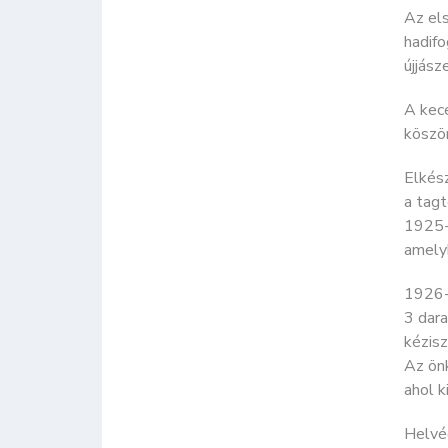
Az els
hadif
újjász
A kece
köszö
Elkész
a tag
1925-b
amelyh
1926-
3 dara
kézis
Az ön
ahol k
Helvéd