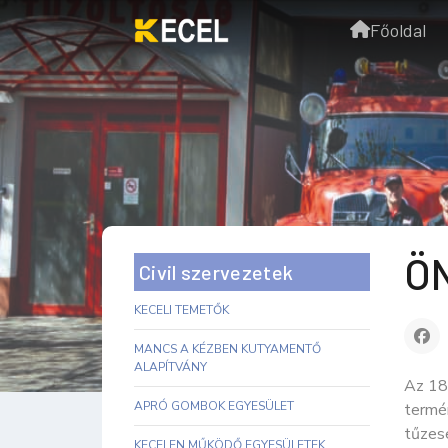
Főoldal
Ö
Civil szervezetek
KECELI TEMETŐK
MANCS A KÉZBEN KUTYAMENTŐ
ALAPÍTVÁNY
Az 18
APRÓ GOMBOK EGYESÜLET
termén
tűzes
KECELEN MŰKÖDŐ EGYESÜLETEK