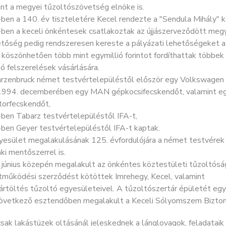
nt a megyei tűzoltószövetség elnöke is.
en a 140. év tiszteletére Kecel rendezte a "Sendula Mihály" k
ben a keceli önkéntesek csatlakoztak az újjászerveződött meg
tőség pedig rendszeresen kereste a pályázati lehetőségeket az
köszönhetően több mint egymillió forintot fordíthattak többek 
ó felszerelések vásárlására.
rzenbruck német testvértelepüléstől először egy Volkswagen t
1994. decemberében egy MAN gépkocsifecskendőt, valamint egy
torfecskendőt,
ben Tabarz testvértelepüléstől IFA-t,
ben Geyer testvértelepüléstől IFA-t kaptak.
yesület megalakulásának 125. évfordulójára a német testvérek
i mentőszerrel is.
 június közepén megalakult az önkéntes köztestületi tűzoltós
tműködési szerződést kötöttek Imrehegy, Kecel, valamint
ártöltés tűzoltó egyesületeivel. A tűzoltószertár épületét eg
következő esztendőben megalakult a Keceli Sólyomszem Bizton
ak lakástüzek oltásánál jeleskednek a lánglovagok, feladataik