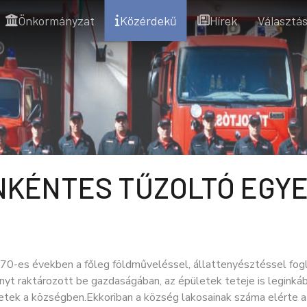
Önkormányzat
Közérdekű
Hírek
Választás
NKÉNTES TŰZOLTÓ EGY
70-es években a főleg földműveléssel, állattenyésztéssel fogl
yt raktározott be gazdaságában, az épületek teteje is leginkább
etek a községben.Ekkoriban a község lakosainak száma elérte a