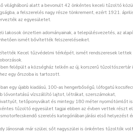
ő világháború alatt a bevonult 42 önkéntes keceli tűzoltó közül
ogságba, a felszerelés nagy része tönkrement, ezért 1921. ápr
ervezték az egyesületet.
li lakosok önzetlen adományainak, a településvezetés, az alap
nhetően ismét bővítették felszereléseiket.
ítették Kecel tűzvédelmi térképét, ismét rendszeresek lettek 
toborzások.
en felépült a községház telkén az új, korszerű tűzoltószertár i
ez egy őrszoba is tartozott.
ban egy újabb kiadású, 100-as hengerbőségű, lófogatú kocsifec
b lóvontatású vízszállító lajtot, létrákat, szerszámokat,
zivattyút, tetőponyvákat és mintegy 180 méter nyomótömlőt is 
kéntes tűzoltó egyesület tagjai ebben az évben vettek részt e
ismotorfecskendő szerelés kategóriában járási első helyezést ér
y Jánosnak már szülei, sőt nagyszülei is önkéntes tűzoltók volt