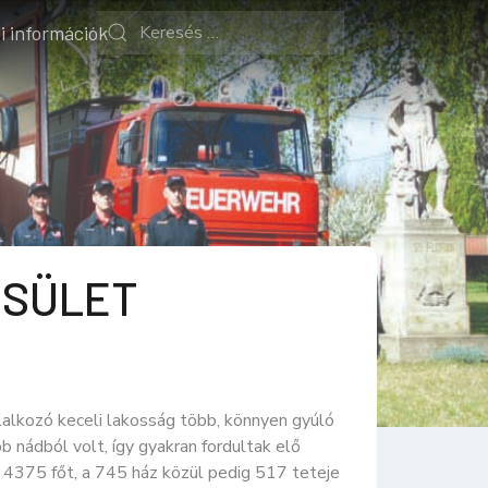
i információk
ESÜLET
alkozó keceli lakosság több, könnyen gyúló
 nádból volt, így gyakran fordultak elő
 4375 főt, a 745 ház közül pedig 517 teteje