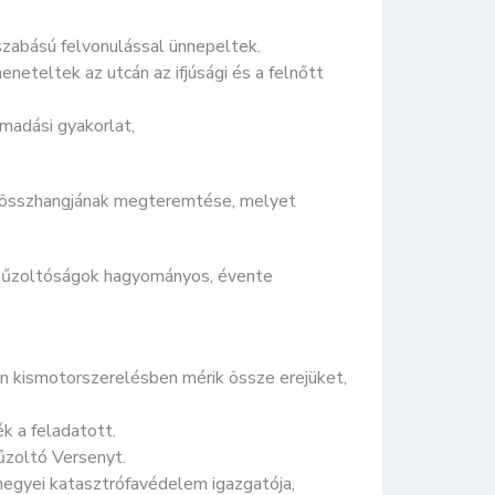
szabású felvonulással ünnepeltek.
neteltek az utcán az ifjúsági és a felnőtt
madási gyakorlat,
t összhangjának megteremtése, melyet
s tűzoltóságok hagyományos, évente
án kismotorszerelésben mérik össze erejüket,
k a feladatott.
űzoltó Versenyt.
egyei katasztrófavédelem igazgatója,