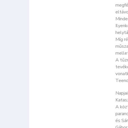
megfé
eltávo
Minden
Ilyenk
helytá
Míg ré
műsza
melle
A tűz
tevéke
vonatk
Teendő
Napja
Katasz
A közt
paran
és Sár
Gábor,