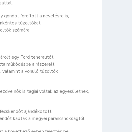
attal.
 gondot fordított a nevelésre is,
önkéntes tűzoltókat,
űzoltók számára
árolt egy Ford teherautót,
ozta működésbe a rászerelt
, valamint a vonuló tűzoltók
ezdve nők is tagjai voltak az egyesületnek,
ifecskendőt ajándékozott
endőt kaptak a megyei parancsnokságtól.
t a következő évben fejezték be.