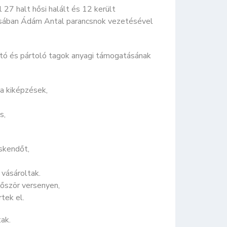
 27 halt hősi halált és 12 került
ilisában Ádám Antal parancsnok vezetésével
ító és pártoló tagok anyagi támogatásának
a kiképzések,
s,
skendőt,
vásároltak.
lőször versenyen,
tek el.
ak.