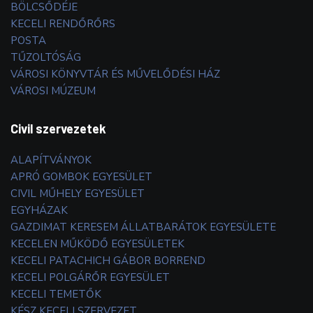
BÖLCSŐDÉJE
KECELI RENDŐRŐRS
POSTA
TŰZOLTÓSÁG
VÁROSI KÖNYVTÁR ÉS MŰVELŐDÉSI HÁZ
VÁROSI MÚZEUM
Civil szervezetek
ALAPÍTVÁNYOK
APRÓ GOMBOK EGYESÜLET
CIVIL MŰHELY EGYESÜLET
EGYHÁZAK
GAZDIMAT KERESEM ÁLLATBARÁTOK EGYESÜLETE
KECELEN MŰKÖDŐ EGYESÜLETEK
KECELI PATACHICH GÁBOR BORREND
KECELI POLGÁRŐR EGYESÜLET
KECELI TEMETŐK
KÉSZ KECELI SZERVEZET