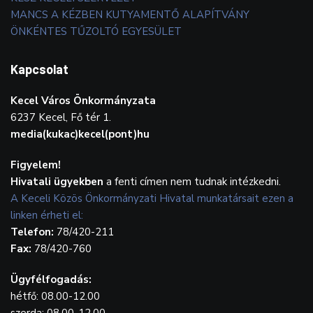
MANCS A KÉZBEN KUTYAMENTŐ ALAPÍTVÁNY
ÖNKÉNTES TŰZOLTÓ EGYESÜLET
Kapcsolat
Kecel Város Önkormányzata
6237 Kecel, Fő tér 1.
media(kukac)kecel(pont)hu
Figyelem!
Hivatali ügyekben
a fenti címen nem tudnak intézkedni.
A Keceli Közös Önkormányzati Hivatal munkatársait ezen a
linken érheti el:
Telefon:
78/420-211
Fax:
78/420-760
Ügyfélfogadás:
hétfő: 08.00-12.00