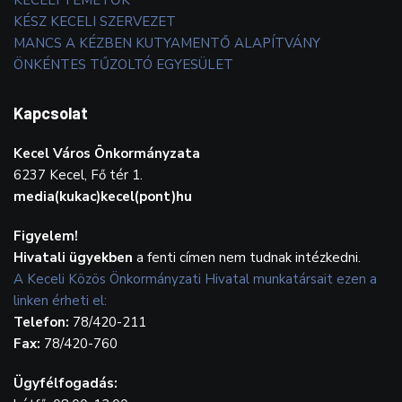
KECELI TEMETŐK
KÉSZ KECELI SZERVEZET
MANCS A KÉZBEN KUTYAMENTŐ ALAPÍTVÁNY
ÖNKÉNTES TŰZOLTÓ EGYESÜLET
Kapcsolat
Kecel Város Önkormányzata
6237 Kecel, Fő tér 1.
media(kukac)kecel(pont)hu
Figyelem!
Hivatali ügyekben
a fenti címen nem tudnak intézkedni.
A Keceli Közös Önkormányzati Hivatal munkatársait ezen a
linken érheti el:
Telefon:
78/420-211
Fax:
78/420-760
Ügyfélfogadás: