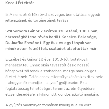
Keceli Értéktár
5. A nemzeti érték rövid, szöveges bemutatása, egyedi
jellemzőinek és történetének leírása
Szilberhorn Gábor kiskőrösi születésű, 1980-ban,
házasságkötése révén került Kecelre. Felesége,
Dulinafka Erzsébet. Egy fiuk és egy lányuk van,
mindketten felnőttek, családot alapítottak már.
Erzsébet és Gábor 18 éve, 1998-tól foglalkozik
méhészettel. Ennek okán tavasztól őszig hosszú
hónapokat töltenek a szabadban, mozgalmas-dolgos
életet élnek. Talán ennek ellensúlyozására kezdtek bele
– ahogyan ők mondják – a „vas” gyűjtésébe. Ez a
foglalatosság lehetőséget teremt az elmélyedésre,
elcsendesedésre, a kifinomult, gondos alkotó munkára.
A gyűjtés valamilyen formában mindig is jelen volt