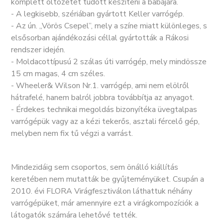
komplett öltözetet tudott készíteni a babájára.
- A legkisebb, szériában gyártott Keller varrógép.
- Az ún. „Vörös Csepel”, mely a színe miatt különleges, s
elsősorban ajándékozási céllal gyártották a Rákosi
rendszer idején.
- Moldacottípusú 2 szálas úti varrógép, mely mindössze
15 cm magas, 4 cm széles.
- Wheeler& Wilson Nr.1. varrógép, ami nem elölről
hátrafelé, hanem balról jobbra továbbítja az anyagot.
- Érdekes technikai megoldás bizonyítéka üvegtalpas
varrógépük vagy az a kézi tekerős, asztali fércelő gép,
melyben nem fix tű végzi a varrást.
Mindezidáig sem csoportos, sem önálló kiállítás
keretében nem mutatták be gyűjteményüket. Csupán a
2010. évi FLORA Virágfesztiválon láthattuk néhány
varrógépüket, már amennyire ezt a virágkompozíciók a
látogatók számára lehetővé tették.