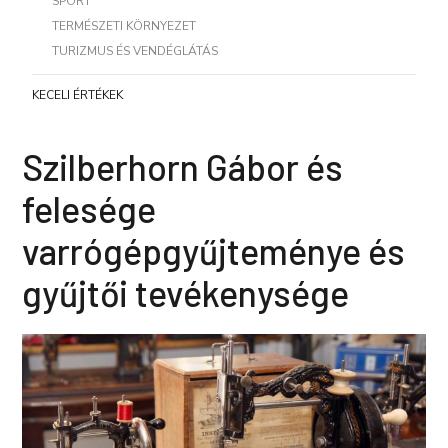
SPORT
TERMÉSZETI KÖRNYEZET
TURIZMUS ÉS VENDÉGLÁTÁS
KECELI ÉRTÉKEK
Szilberhorn Gábor és
felesége
varrógépgyűjteménye és
gyűjtői tevékenysége