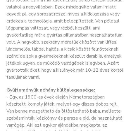
gyártottak, és ma már csak néhány darab létezik belőlük
valahol a nagyvilágban. Ezek mindegyike valami miatt
egyedi: pl. egy sorozat része, míves a kidolgozása vagy
érdekes a technológia, amit beleépítettek. Van például
légpumpás változat, vagy rézből készült, ami
gyakorlatilag már a gyártás pillanatában használhatatlan
volt. A nagyobb, szekrény méretűek között van liftes,
láncemelős, lábbal hajtós, a kicsik között felnőtteknek
szánt, de sok a gyermekeknek készült darab is, amelyek
játékok ugyan, de működő varrógépek is egyben. Azért
gyártották őket, hogy a kislányok már 10-12 éves kortól
tanuljanak varrni.
Gyűjteményük néhány különlegessége:
- Egy, az 1900-as évek elején Németországban
készített, komoly játék, melyet egy díszes doboz rejt.
Van benne mozgatható és öltöztethető baba, mellette
szabásminták, kézikönyv és persze a pici, de használható
varrógép. Aki ezt egykor ajándékba megkapta, az