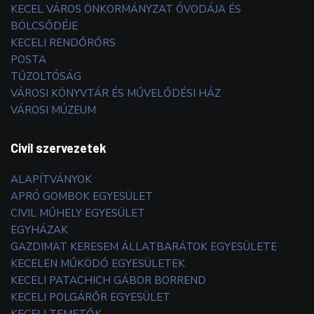
KECEL VÁROS ÖNKORMÁNYZAT ÓVODÁJA ÉS
BÖLCSŐDÉJE
KECELI RENDŐRŐRS
POSTA
TŰZOLTÓSÁG
VÁROSI KÖNYVTÁR ÉS MŰVELŐDÉSI HÁZ
VÁROSI MÚZEUM
Civil szervezetek
ALAPÍTVÁNYOK
APRÓ GOMBOK EGYESÜLET
CIVIL MŰHELY EGYESÜLET
EGYHÁZAK
GAZDIMAT KERESEM ÁLLATBARÁTOK EGYESÜLETE
KECELEN MŰKÖDŐ EGYESÜLETEK
KECELI PATACHICH GÁBOR BORREND
KECELI POLGÁRŐR EGYESÜLET