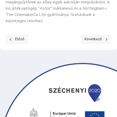
magángyűjtőnek az eBay egyik aukcióján megvásárolni. A
kis játékvarrógép "Astor" márkanevű és a Nottingham-i
The CinemakerCo.Ltd. gyártmánya. Gratulálunk a
különleges lelethez.
Előző cikk: Travnik Mariska képei
Következő cikk: Fe
Előző
Következő