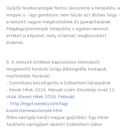
Gyűjtői tevékenységük fontos láncszeme a települési, a
megyei, s - úgy gondolom, nem túlzás azt állítani, hogy -
a nemzeti vagyon megőrzésének és gyarapításának.
Magángyűjteményük települési, s egyben nemzeti
értéket is képvisel, mely oltalmat, megbecsülést
érdemel.
6. A nemzeti értékkel kapcsolatos információt
megjelenítő források listája (bibliográfia, honlapok,
multimédiás források)
- Személyes beszélgetés a Szilberhorn házaspárral
- Keceli Hírek 2016. februári szám, Közelkép rovat,12.
oldal (
K
eceli Hírek 2016. Február
)
-
http://mgyt.weebly.com/tagi-
koumlzlemeacutenyek.html
Ritka varrógép került magyar gyűjtőhöz. Egy ritkán
található varrógépet sikerült Szilberhorn Gábor