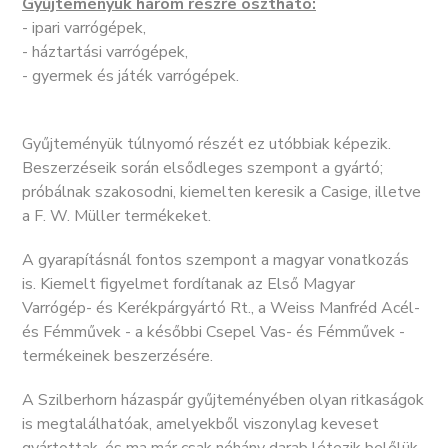
Gyűjteményük három részre osztható:
- ipari varrógépek,
- háztartási varrógépek,
- gyermek és játék varrógépek.
Gyűjteményük túlnyomó részét ez utóbbiak képezik.
Beszerzéseik során elsődleges szempont a gyártó;
próbálnak szakosodni, kiemelten keresik a Casige, illetve
a F. W. Müller termékeket.
A gyarapításnál fontos szempont a magyar vonatkozás
is. Kiemelt figyelmet fordítanak az Első Magyar
Varrógép- és Kerékpárgyártó Rt., a Weiss Manfréd Acél-
és Fémművek - a későbbi Csepel Vas- és Fémművek -
termékeinek beszerzésére.
A Szilberhorn házaspár gyűjteményében olyan ritkaságok
is megtalálhatóak, amelyekből viszonylag keveset