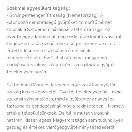
Szakmai egyesületi tagság:
- Schlingenfaenger Társaság (Németország): A
különböző nemzetiségű gyűjtőket tömörítő német
klubnak a Szilberhorn házaspár 2014 óta tagja. Az
évente egy alkalommal megrendezésre kerülő, vásárral
kiegészülő találkozó jó lehetőséget teremt a közös
érdeklődési terület aktuális kérdéseinek
megbeszélésére. Évi 3-4 alkalommal megjelenő
kiadványaik szakmai iránytűként szolgálnak a gyűjtői
tevékenység során.
Szilberhorn Gábor és felesége egy szokatlan gyűjtői
szakág keceli képviselői. Gyűjtői tevékenységük – mind
szakmai színvonalában, mind a gyűjtemény nagysága,
tartalma és gondozásának módja tekintetében – kiemelt
értéke településünknek. De túl is mutat városunk
határain, hiszen egész Magyarországon sem tudunk ilyen
gazdag és értékes varrógépgyűjtemény létezéséről.