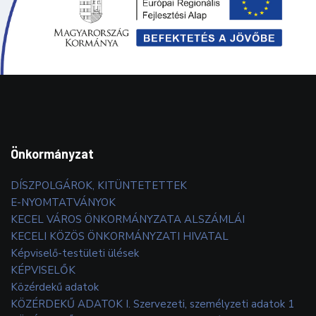
Önkormányzat
DÍSZPOLGÁROK, KITÜNTETETTEK
E-NYOMTATVÁNYOK
KECEL VÁROS ÖNKORMÁNYZATA ALSZÁMLÁI
KECELI KÖZÖS ÖNKORMÁNYZATI HIVATAL
Képviselő-testületi ülések
KÉPVISELŐK
Közérdekű adatok
KÖZÉRDEKŰ ADATOK I. Szervezeti, személyzeti adatok 1