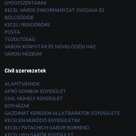
GYÓGYSZERTÁRAK
KECEL VÁROS ÖNKORMÁNYZAT ÓVODÁJA ÉS
BÖLCSŐDÉJE
KECELI RENDŐRŐRS
POSTA
TŰZOLTÓSÁG
VÁROSI KÖNYVTÁR ÉS MŰVELŐDÉSI HÁZ
VÁROSI MÚZEUM
Civil szervezetek
ALAPÍTVÁNYOK
APRÓ GOMBOK EGYESÜLET
CIVIL MŰHELY EGYESÜLET
EGYHÁZAK
GAZDIMAT KERESEM ÁLLATBARÁTOK EGYESÜLETE
KECELEN MŰKÖDŐ EGYESÜLETEK
KECELI PATACHICH GÁBOR BORREND
KECELI POLGÁRŐR EGYESÜLET