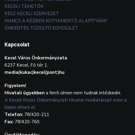
KECELI TEMETŐK
KÉSZ KECELI SZERVEZET
MANCS A KÉZBEN KUTYAMENTŐ ALAPÍTVÁNY
ÖNKÉNTES TŰZOLTÓ EGYESÜLET
Kapcsolat
Kecel Város Önkormányzata
6237 Kecel, Fő tér 1.
media(kukac)kecel(pont)hu
Figyelem!
Hivatali ügyekben
a fenti címen nem tudnak intézkedni.
A Keceli Közös Önkormányzati Hivatal munkatársait ezen a
linken érheti el:
Telefon:
78/420-211
Fax:
78/420-760
Ügyfélfogadás: