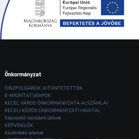
Önkormányzat
DÍSZPOLGÁROK, KITÜNTETETTEK
E-NYOMTATVÁNYOK
KECEL VÁROS ÖNKORMÁNYZATA ALSZÁMLÁI
KECELI KÖZÖS ÖNKORMÁNYZATI HIVATAL
Képviselő-testületi ülések
KÉPVISELŐK
Közérdekű adatok