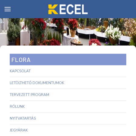
FLORA
KAPCSOLAT
LETÖLTHETŐ DOKUMENTUMOK
TERVEZETT PROGRAM
RÓLUNK
NYITVATARTÁS
JEGYÁRAK