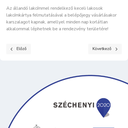
Az állandó lakcímmel rendelkező keceli lakosok
lakcímkártya felmutatásával a belépőjegy vásárlásakor
karszalagot kapnak, amellyel minden nap korlátlan
alkalommal léphetnek be a rendezvény területére!
Előző cikk: Nyitvatartás
Következő cikk: Hír
Előző
Következő