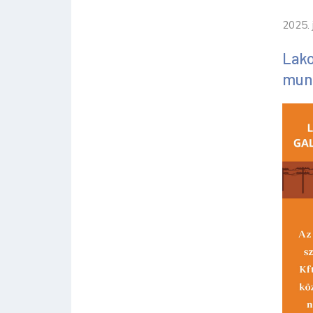
2025. 
Lako
munk