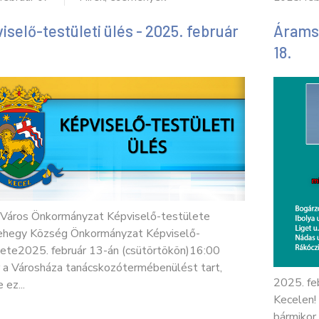
iselő-testületi ülés - 2025. február
Áramsz
18.
 Város Önkormányzat Képviselő-testülete
ehegy Község Önkormányzat Képviselő-
lete2025. február 13-án (csütörtökön)16:00
r a Városháza tanácskozótermébenülést tart,
2025. fe
 ez...
Kecelen!
bármikor