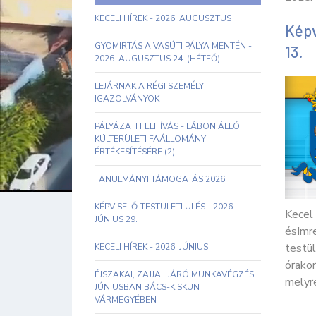
KECELI HÍREK - 2026. AUGUSZTUS
Képv
GYOMIRTÁS A VASÚTI PÁLYA MENTÉN -
13.
2026. AUGUSZTUS 24. (HÉTFŐ)
LEJÁRNAK A RÉGI SZEMÉLYI
IGAZOLVÁNYOK
PÁLYÁZATI FELHÍVÁS - LÁBON ÁLLÓ
KÜLTERÜLETI FAÁLLOMÁNY
ÉRTÉKESÍTÉSÉRE (2)
TANULMÁNYI TÁMOGATÁS 2026
KÉPVISELŐ-TESTÜLETI ÜLÉS - 2026.
Kecel
JÚNIUS 29.
ésImr
testü
KECELI HÍREK - 2026. JÚNIUS
órako
ÉJSZAKAI, ZAJJAL JÁRÓ MUNKAVÉGZÉS
melyre
JÚNIUSBAN BÁCS-KISKUN
VÁRMEGYÉBEN