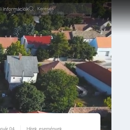
i információk
bruár 04
Hírek, események