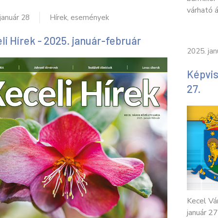
várható 
január 28
Hírek, események
li Hírek - 2025. január-február
2025. jan
Képvis
27.
Kecel Vá
január 27