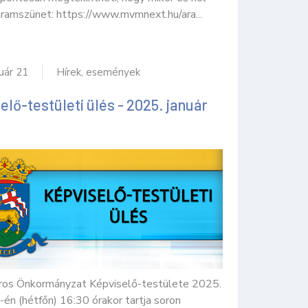
áramszünet: https://www.mvmnext.hu/ara...
uár 21
Hírek, események
elő-testületi ülés - 2025. január
ros Önkormányzat Képviselő-testülete 2025.
-én (hétfőn) 16:30 órakor tartja soron