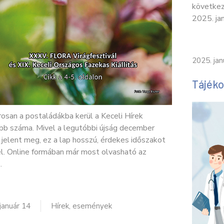
következ
2025. ja
2025. jan
Tájéko
san a postaládákba kerül a Keceli Hírek
abb száma. Mivel a legutóbbi újság december
 jelent meg, ez a lap hosszú, érdekes időszakot
el. Online formában már most olvasható az
.
január 14
Hírek, események