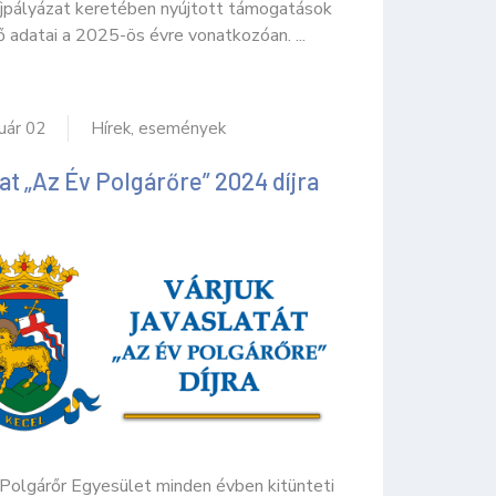
jpályázat keretében nyújtott támogatások
 adatai a 2025-ös évre vonatkozóan. ...
uár 02
Hírek, események
at „Az Év Polgárőre” 2024 díjra
 Polgárőr Egyesület minden évben kitünteti