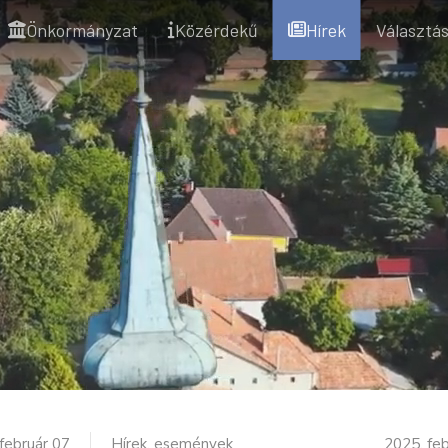
Önkormányzat
Közérdekű
Hírek
Választás
február 07
Hírek, események
2025. fe