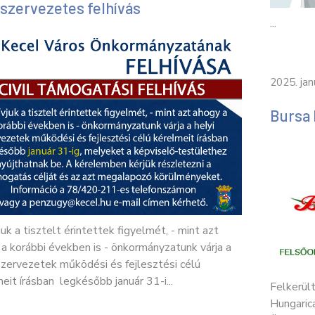
l szervezetes felhívás
...
2025. jan
Bursa 
juk a tisztelt érintettek figyelmét, - mint azt
a korábbi években is - önkormányzatunk várja a
szervezetek működési és fejlesztési célú
eit írásban legkésőbb január 31-i...
Felkerül
Hungaric