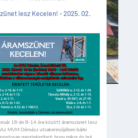
ünet lesz Kecelen! - 2025. 02.
bruár 18-án 8-14 óra között áramszünet lesz
 Az MVM Démász utcakeresőjében bárki
 pontosan megtekintheti, hogy mikor és hol