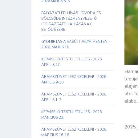
2026.MÁJUS 5-6.
PÁLYÁZATI FELHÍVÁS - ÓVODA ÉS
BÖLCSŐDE INTÉZMÉNYVEZETŐI
(FŐIGAZGATÓI) ÁLLÁSÁNAK
BETÖLTÉSÉRE
GYOMIRTÁS A VASÚTI PÁLYA MENTÉN -
2026. MÁJUS 18.
KÉPVISELŐ-TESTÜLETI ÜLÉS - 2026.
ÁPRILIS 27.
Hamaro
ÁRAMSZÜNET LESZ KECELEN! - 2026.
legúj
ÁPRILIS 9-10.
elején
ölel f
ÁRAMSZÜNET LESZ KECELEN! - 2026.
ÁPRILIS 1-2.
alább..
KÉPVISELŐ-TESTÜLETI ÜLÉS - 2026.
MÁRCIUS 23.
2025. 
ÁRAMSZÜNET LESZ KECELEN! - 2026.
MÁRCIUS 16-18.