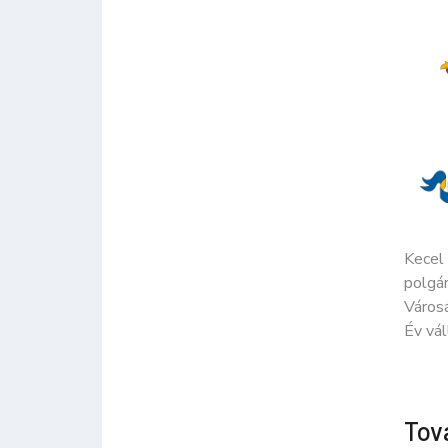
Kecel
polgár
Városá
Év vál
Tov