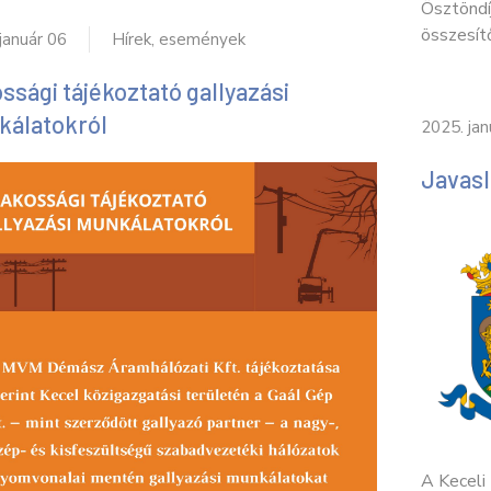
Ösztöndí
összesítő
január 06
Hírek, események
ssági tájékoztató gallyazási
álatokról
2025. jan
Javasl
A Keceli