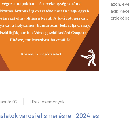
azon, éve
akik Kec
érdekébe
január 02
Hírek, események
slatok városi elismerésre - 2024-es