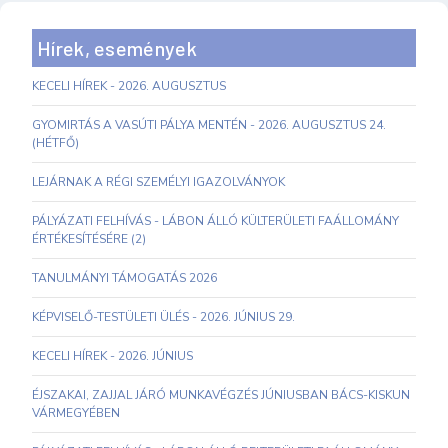
Hírek, események
KECELI HÍREK - 2026. AUGUSZTUS
GYOMIRTÁS A VASÚTI PÁLYA MENTÉN - 2026. AUGUSZTUS 24.
(HÉTFŐ)
LEJÁRNAK A RÉGI SZEMÉLYI IGAZOLVÁNYOK
PÁLYÁZATI FELHÍVÁS - LÁBON ÁLLÓ KÜLTERÜLETI FAÁLLOMÁNY
ÉRTÉKESÍTÉSÉRE (2)
TANULMÁNYI TÁMOGATÁS 2026
KÉPVISELŐ-TESTÜLETI ÜLÉS - 2026. JÚNIUS 29.
KECELI HÍREK - 2026. JÚNIUS
ÉJSZAKAI, ZAJJAL JÁRÓ MUNKAVÉGZÉS JÚNIUSBAN BÁCS-KISKUN
VÁRMEGYÉBEN