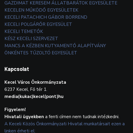
GAZDIMAT KERESEM ÁLLATBARÁTOK EGYESÜLETE
KECELEN MŰKÖDŐ EGYESÜLETEK
KECELI PATACHICH GÁBOR BORREND
KECELI POLGÁRŐR EGYESÜLET
KECELI TEMETŐK
KÉSZ KECELI SZERVEZET
MANCS A KÉZBEN KUTYAMENTŐ ALAPÍTVÁNY
ÖNKÉNTES TŰZOLTÓ EGYESÜLET
Kapcsolat
Kecel Város Önkormányzata
6237 Kecel, Fő tér 1.
media(kukac)kecel(pont)hu
Figyelem!
Hivatali ügyekben
a fenti címen nem tudnak intézkedni.
A Keceli Közös Önkormányzati Hivatal munkatársait ezen a
linken érheti el: