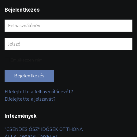
Bejelentkezés
Emlékezzen rám
Bejelentkezés
Elfelejtette a felhasználónevét?
Elfelejtette a jelszavát?
Intézmények
"CSENDES ŐSZ" IDŐSEK OTTHONA
ÁLLATORVOSI ÜGYELET