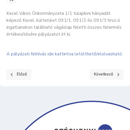
Kecel Város Önkormányzata 1/1 tulajdoni hányadát
képező Kecel, külterület 091/1, 091/2 és 091/3 hrsz-ú
ingatlanokon található vágáslap feletti összes fatermés
értékesítésére pályázatot írt ki.
A pályázati felhívás ide kattintva letölthető/elolvasható.
Előző cikk: PÁLYÁZATI FELHÍVÁS - Lábon álló belterületi faállo
Következő cikk: G
Előző
Következő