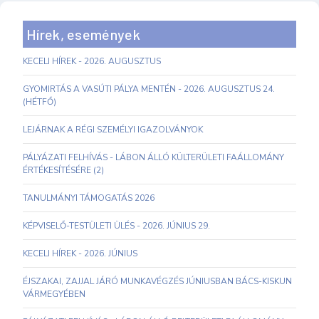
Hírek, események
KECELI HÍREK - 2026. AUGUSZTUS
GYOMIRTÁS A VASÚTI PÁLYA MENTÉN - 2026. AUGUSZTUS 24.
(HÉTFŐ)
LEJÁRNAK A RÉGI SZEMÉLYI IGAZOLVÁNYOK
PÁLYÁZATI FELHÍVÁS - LÁBON ÁLLÓ KÜLTERÜLETI FAÁLLOMÁNY
ÉRTÉKESÍTÉSÉRE (2)
TANULMÁNYI TÁMOGATÁS 2026
KÉPVISELŐ-TESTÜLETI ÜLÉS - 2026. JÚNIUS 29.
KECELI HÍREK - 2026. JÚNIUS
ÉJSZAKAI, ZAJJAL JÁRÓ MUNKAVÉGZÉS JÚNIUSBAN BÁCS-KISKUN
VÁRMEGYÉBEN