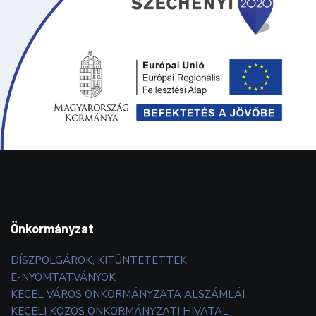
Önkormányzat
DÍSZPOLGÁROK, KITÜNTETETTEK
E-NYOMTATVÁNYOK
KECEL VÁROS ÖNKORMÁNYZATA ALSZÁMLÁI
KECELI KÖZÖS ÖNKORMÁNYZATI HIVATAL