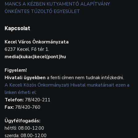
MANCS A KÉZBEN KUTYAMENTŐ ALAPÍTVÁNY
ÖNKÉNTES TŰZOLTÓ EGYESÜLET
Kapcsolat
Kecel Város Önkormányzata
6237 Kecel, Fő tér 1.
media(kukac)kecel(pont)hu
Figyelem!
Hivatali ügyekben
a fenti címen nem tudnak intézkedni.
A Keceli Közös Önkormányzati Hivatal munkatársait ezen a
linken érheti el:
Telefon:
78/420-211
Fax:
78/420-760
Ügyfélfogadás:
hétfő: 08.00-12.00
szerda: 08.00-12.00