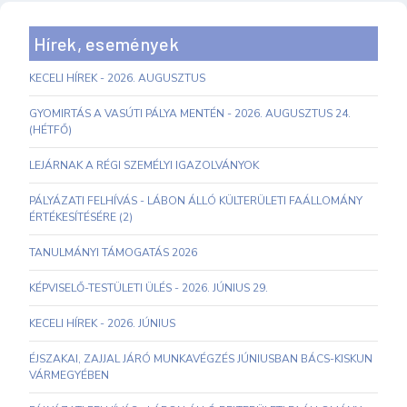
Hírek, események
KECELI HÍREK - 2026. AUGUSZTUS
GYOMIRTÁS A VASÚTI PÁLYA MENTÉN - 2026. AUGUSZTUS 24.
(HÉTFŐ)
LEJÁRNAK A RÉGI SZEMÉLYI IGAZOLVÁNYOK
PÁLYÁZATI FELHÍVÁS - LÁBON ÁLLÓ KÜLTERÜLETI FAÁLLOMÁNY
ÉRTÉKESÍTÉSÉRE (2)
TANULMÁNYI TÁMOGATÁS 2026
KÉPVISELŐ-TESTÜLETI ÜLÉS - 2026. JÚNIUS 29.
KECELI HÍREK - 2026. JÚNIUS
ÉJSZAKAI, ZAJJAL JÁRÓ MUNKAVÉGZÉS JÚNIUSBAN BÁCS-KISKUN
VÁRMEGYÉBEN