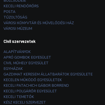
BÖLCSŐDÉJE
KECELI RENDŐRŐRS
POSTA
TŰZOLTÓSÁG
VÁROSI KÖNYVTÁR ÉS MŰVELŐDÉSI HÁZ
VÁROSI MÚZEUM
Civil szervezetek
ALAPÍTVÁNYOK
APRÓ GOMBOK EGYESÜLET
CIVIL MŰHELY EGYESÜLET
EGYHÁZAK
GAZDIMAT KERESEM ÁLLATBARÁTOK EGYESÜLETE
KECELEN MŰKÖDŐ EGYESÜLETEK
KECELI PATACHICH GÁBOR BORREND
KECELI POLGÁRŐR EGYESÜLET
KECELI TEMETŐK
KÉSZ KECELI SZERVEZET