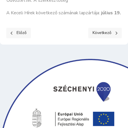
Üdvözlettel: A szerkesztőség
A Keceli Hírek következő számának lapzártája:
július 19.
Előző cikk: Új víztermelő kút fúrása
Következő cikk: 202
Előző
Következő