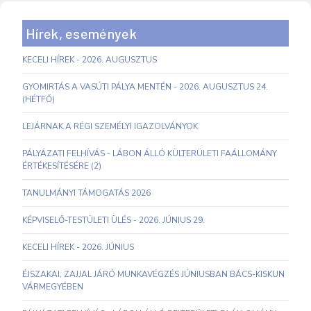
Hírek, események
KECELI HÍREK - 2026. AUGUSZTUS
GYOMIRTÁS A VASÚTI PÁLYA MENTÉN - 2026. AUGUSZTUS 24.
(HÉTFŐ)
LEJÁRNAK A RÉGI SZEMÉLYI IGAZOLVÁNYOK
PÁLYÁZATI FELHÍVÁS - LÁBON ÁLLÓ KÜLTERÜLETI FAÁLLOMÁNY
ÉRTÉKESÍTÉSÉRE (2)
TANULMÁNYI TÁMOGATÁS 2026
KÉPVISELŐ-TESTÜLETI ÜLÉS - 2026. JÚNIUS 29.
KECELI HÍREK - 2026. JÚNIUS
ÉJSZAKAI, ZAJJAL JÁRÓ MUNKAVÉGZÉS JÚNIUSBAN BÁCS-KISKUN
VÁRMEGYÉBEN