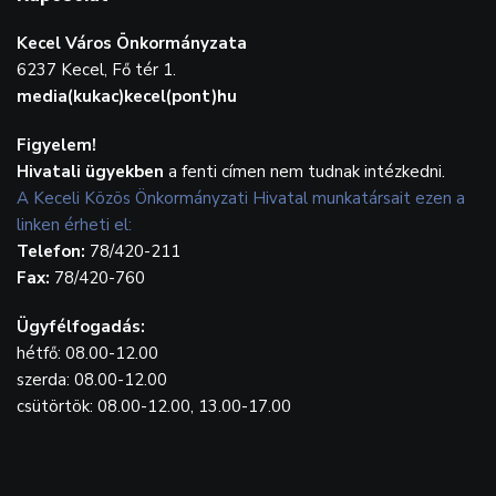
Kecel Város Önkormányzata
6237 Kecel, Fő tér 1.
media(kukac)kecel(pont)hu
Figyelem!
Hivatali ügyekben
a fenti címen nem tudnak intézkedni.
A Keceli Közös Önkormányzati Hivatal munkatársait ezen a
linken érheti el:
Telefon:
78/420-211
Fax:
78/420-760
Ügyfélfogadás:
hétfő: 08.00-12.00
szerda: 08.00-12.00
csütörtök: 08.00-12.00, 13.00-17.00