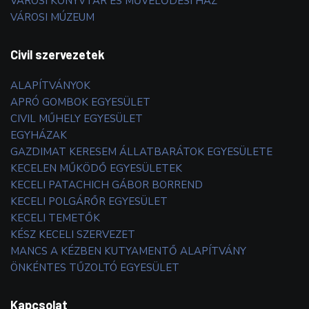
VÁROSI KÖNYVTÁR ÉS MŰVELŐDÉSI HÁZ
VÁROSI MÚZEUM
Civil szervezetek
ALAPÍTVÁNYOK
APRÓ GOMBOK EGYESÜLET
CIVIL MŰHELY EGYESÜLET
EGYHÁZAK
GAZDIMAT KERESEM ÁLLATBARÁTOK EGYESÜLETE
KECELEN MŰKÖDŐ EGYESÜLETEK
KECELI PATACHICH GÁBOR BORREND
KECELI POLGÁRŐR EGYESÜLET
KECELI TEMETŐK
KÉSZ KECELI SZERVEZET
MANCS A KÉZBEN KUTYAMENTŐ ALAPÍTVÁNY
ÖNKÉNTES TŰZOLTÓ EGYESÜLET
Kapcsolat