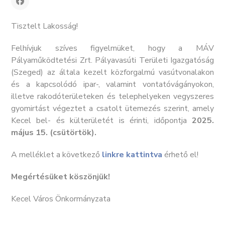
Tisztelt Lakosság!
Felhívjuk szíves figyelmüket, hogy a MÁV
Pályaműködtetési Zrt. Pályavasúti Területi Igazgatóság
(Szeged) az általa kezelt közforgalmú vasútvonalakon
és a kapcsolódó ipar-, valamint vontatóvágányokon,
illetve rakodóterületeken és telephelyeken vegyszeres
gyomirtást végeztet a csatolt ütemezés szerint, amely
Kecel bel- és külterületét is érinti, időpontja
2025.
május 15. (csütörtök).
A melléklet a következő
linkre kattintva
érhető el!
Megértésüket köszönjük!
Kecel Város Önkormányzata