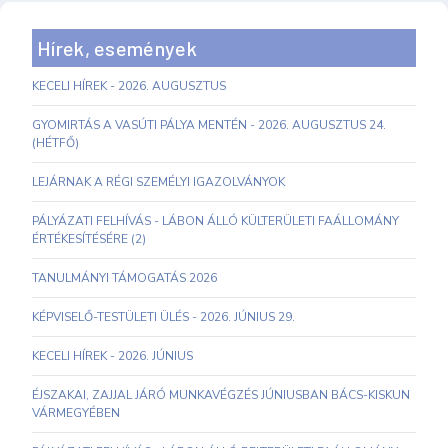
Hírek, események
KECELI HÍREK - 2026. AUGUSZTUS
GYOMIRTÁS A VASÚTI PÁLYA MENTÉN - 2026. AUGUSZTUS 24.
(HÉTFŐ)
LEJÁRNAK A RÉGI SZEMÉLYI IGAZOLVÁNYOK
PÁLYÁZATI FELHÍVÁS - LÁBON ÁLLÓ KÜLTERÜLETI FAÁLLOMÁNY
ÉRTÉKESÍTÉSÉRE (2)
TANULMÁNYI TÁMOGATÁS 2026
KÉPVISELŐ-TESTÜLETI ÜLÉS - 2026. JÚNIUS 29.
KECELI HÍREK - 2026. JÚNIUS
ÉJSZAKAI, ZAJJAL JÁRÓ MUNKAVÉGZÉS JÚNIUSBAN BÁCS-KISKUN
VÁRMEGYÉBEN