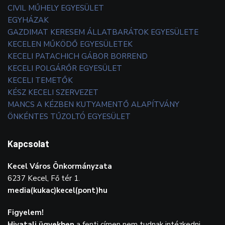
CIVIL MŰHELY EGYESÜLET
EGYHÁZAK
GAZDIMAT KERESEM ÁLLATBARÁTOK EGYESÜLETE
KECELEN MŰKÖDŐ EGYESÜLETEK
KECELI PATACHICH GÁBOR BORREND
KECELI POLGÁRŐR EGYESÜLET
KECELI TEMETŐK
KÉSZ KECELI SZERVEZET
MANCS A KÉZBEN KUTYAMENTŐ ALAPÍTVÁNY
ÖNKÉNTES TŰZOLTÓ EGYESÜLET
Kapcsolat
Kecel Város Önkormányzata
6237 Kecel, Fő tér 1.
media(kukac)kecel(pont)hu
Figyelem!
Hivatali ügyekben
a fenti címen nem tudnak intézkedni.