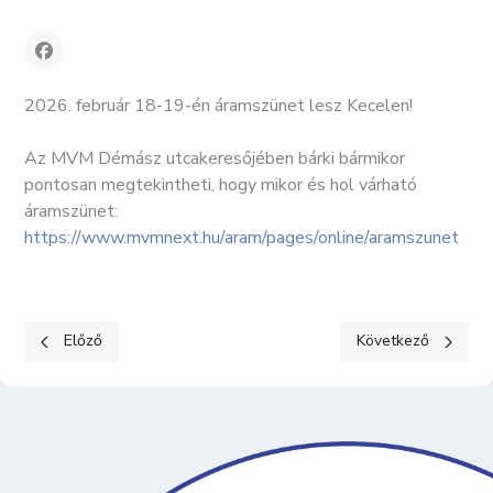
2026. február 18-19-én áramszünet lesz Kecelen!
Az MVM Démász utcakeresőjében bárki bármikor
pontosan megtekintheti, hogy mikor és hol várható
áramszünet:
https://www.mvmnext.hu/aram/pages/online/aramszunet
Előző cikk: 2026. március 15-i megemlékezés
Következő cikk: Kép
Előző
Következő