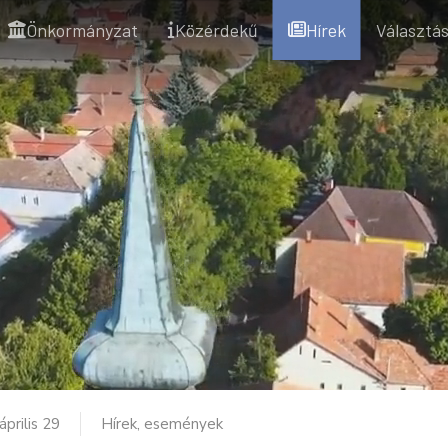
Önkormányzat
Közérdekű
Hírek
Választás
április 29
Hírek, események