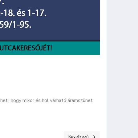
ti, hogy mikor és hol várható áramszünet:
Következő cikk: Képviselő-testületi ü
Következő