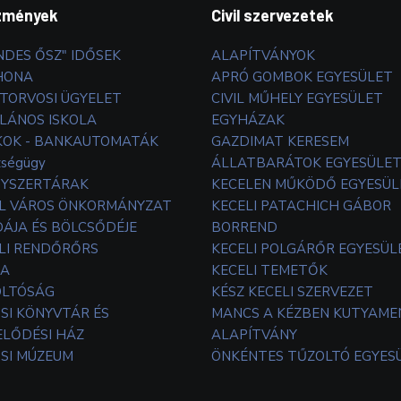
zmények
Civil szervezetek
NDES ŐSZ" IDŐSEK
ALAPÍTVÁNYOK
HONA
APRÓ GOMBOK EGYESÜLET
TORVOSI ÜGYELET
CIVIL MŰHELY EGYESÜLET
LÁNOS ISKOLA
EGYHÁZAK
OK - BANKAUTOMATÁK
GAZDIMAT KERESEM
zségügy
ÁLLATBARÁTOK EGYESÜLE
YSZERTÁRAK
KECELEN MŰKÖDŐ EGYESÜL
L VÁROS ÖNKORMÁNYZAT
KECELI PATACHICH GÁBOR
ÁJA ÉS BÖLCSŐDÉJE
BORREND
LI RENDŐRŐRS
KECELI POLGÁRŐR EGYESÜL
TA
KECELI TEMETŐK
OLTÓSÁG
KÉSZ KECELI SZERVEZET
SI KÖNYVTÁR ÉS
MANCS A KÉZBEN KUTYAM
LŐDÉSI HÁZ
ALAPÍTVÁNY
SI MÚZEUM
ÖNKÉNTES TŰZOLTÓ EGYES