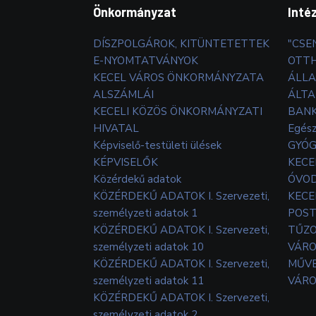
Önkormányzat
Inté
DÍSZPOLGÁROK, KITÜNTETETTEK
"CSE
E-NYOMTATVÁNYOK
OTT
KECEL VÁROS ÖNKORMÁNYZATA
ÁLLA
ALSZÁMLÁI
ÁLTA
KECELI KÖZÖS ÖNKORMÁNYZATI
BANK
HIVATAL
Egés
Képviselő-testületi ülések
GYÓG
KÉPVISELŐK
KECE
Közérdekű adatok
ÓVOD
KÖZÉRDEKŰ ADATOK I. Szervezeti,
KECE
személyzeti adatok 1
POS
KÖZÉRDEKŰ ADATOK I. Szervezeti,
TŰZ
személyzeti adatok 10
VÁRO
KÖZÉRDEKŰ ADATOK I. Szervezeti,
MŰVE
személyzeti adatok 11
VÁRO
KÖZÉRDEKŰ ADATOK I. Szervezeti,
személyzeti adatok 2