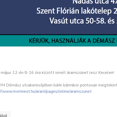
 május 12-én 8-16 óra között ismét áramszünet lesz Kecelen!
M Démász utcakeresőjében bárki bármikor pontosan megtekinthe
://www.mvmnext.hu/aram/pages/online/aramszunet
ő cikk: Kiskunvíz tájékoztató - 2025 május
lőző