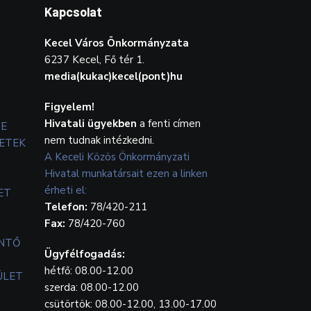
Kapcsolat
Kecel Város Önkormányzata
6237 Kecel, Fő tér 1.
media(kukac)kecel(pont)hu
Figyelem!
Hivatali ügyekben
a fenti címen
TE
nem tudnak intézkedni.
ETEK
A Keceli Közös Önkormányzati
Hivatal munkatársait ezen a linken
érheti el:
ET
Telefon:
78/420-211
Fax:
78/420-760
ENTŐ
Ügyfélfogadás:
hétfő: 08.00-12.00
ÜLET
szerda: 08.00-12.00
csütörtök: 08.00-12.00, 13.00-17.00