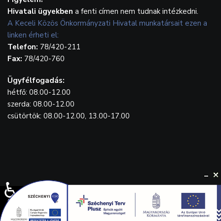
Hivatali ügyekben
a fenti címen nem tudnak intézkedni.
A Keceli Közös Önkormányzati Hivatal munkatársait ezen a
linken érheti el:
Telefon:
78/420-211
Fax:
78/420-760
Ügyfélfogadás:
hétfő: 08.00-12.00
szerda: 08.00-12.00
csütörtök: 08.00-12.00, 13.00-17.00
♿
© {2023} Kecel.hu. Designed by
WebGrafika.hu
Drónfelvétel: Balla Tamás