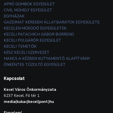
APRÓ GOMBOK EGYESÜLET
CIVIL MŰHELY EGYESÜLET
EGYHÁZAK
GAZDIMAT KERESEM ÁLLATBARÁTOK EGYESÜLETE
KECELEN MŰKÖDŐ EGYESÜLETEK
KECELI PATACHICH GÁBOR BORREND
KECELI POLGÁRŐR EGYESÜLET
KECELI TEMETŐK
KÉSZ KECELI SZERVEZET
MANCS A KÉZBEN KUTYAMENTŐ ALAPÍTVÁNY
ÖNKÉNTES TŰZOLTÓ EGYESÜLET
Kapcsolat
Kecel Város Önkormányzata
6237 Kecel, Fő tér 1.
media(kukac)kecel(pont)hu
Figyelem!