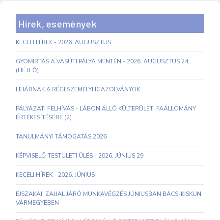
Hírek, események
KECELI HÍREK - 2026. AUGUSZTUS
GYOMIRTÁS A VASÚTI PÁLYA MENTÉN - 2026. AUGUSZTUS 24.
(HÉTFŐ)
LEJÁRNAK A RÉGI SZEMÉLYI IGAZOLVÁNYOK
PÁLYÁZATI FELHÍVÁS - LÁBON ÁLLÓ KÜLTERÜLETI FAÁLLOMÁNY
ÉRTÉKESÍTÉSÉRE (2)
TANULMÁNYI TÁMOGATÁS 2026
KÉPVISELŐ-TESTÜLETI ÜLÉS - 2026. JÚNIUS 29.
KECELI HÍREK - 2026. JÚNIUS
ÉJSZAKAI, ZAJJAL JÁRÓ MUNKAVÉGZÉS JÚNIUSBAN BÁCS-KISKUN
VÁRMEGYÉBEN