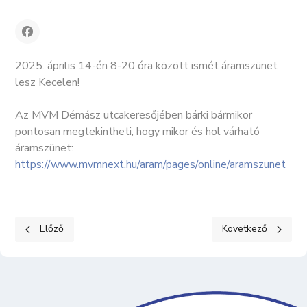
2025. április 14-én 8-20 óra között ismét áramszünet
lesz Kecelen!
Az MVM Démász utcakeresőjében bárki bármikor
pontosan megtekintheti, hogy mikor és hol várható
áramszünet:
https://www.mvmnext.hu/aram/pages/online/aramszunet
Előző cikk: Áldott húsvéti ünnepeket 2025
Következő cikk: Lom
Előző
Következő