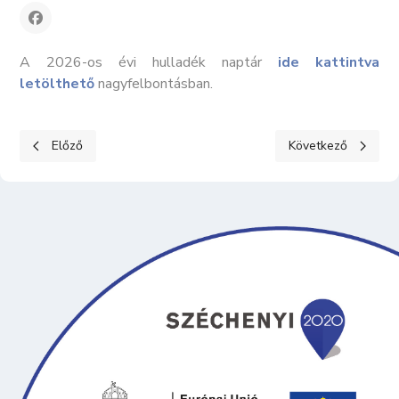
A 2026-os évi hulladék naptár
ide kattintva
letölthető
nagyfelbontásban.
Előző cikk: Áramszünet lesz Kecelen! - 2026 február 3-4-5.
Következő cikk: Civ
Előző
Következő