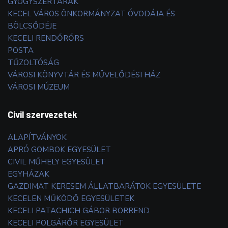
GYÓGYSZERTÁRAK
KECEL VÁROS ÖNKORMÁNYZAT ÓVODÁJA ÉS
BÖLCSŐDÉJE
KECELI RENDŐRŐRS
POSTA
TŰZOLTÓSÁG
VÁROSI KÖNYVTÁR ÉS MŰVELŐDÉSI HÁZ
VÁROSI MÚZEUM
Civil szervezetek
ALAPÍTVÁNYOK
APRÓ GOMBOK EGYESÜLET
CIVIL MŰHELY EGYESÜLET
EGYHÁZAK
GAZDIMAT KERESEM ÁLLATBARÁTOK EGYESÜLETE
KECELEN MŰKÖDŐ EGYESÜLETEK
KECELI PATACHICH GÁBOR BORREND
KECELI POLGÁRŐR EGYESÜLET