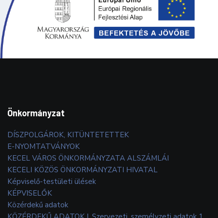
Önkormányzat
DÍSZPOLGÁROK, KITÜNTETETTEK
E-NYOMTATVÁNYOK
KECEL VÁROS ÖNKORMÁNYZATA ALSZÁMLÁI
KECELI KÖZÖS ÖNKORMÁNYZATI HIVATAL
Képviselő-testületi ülések
KÉPVISELŐK
Közérdekű adatok
KÖZÉRDEKŰ ADATOK I. Szervezeti, személyzeti adatok 1