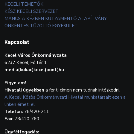
KECELI TEMETŐK
KÉSZ KECELI SZERVEZET
MANCS A KÉZBEN KUTYAMENTŐ ALAPÍTVÁNY
ÖNKÉNTES TŰZOLTÓ EGYESÜLET
Kapcsolat
Kecel Város Önkormányzata
6237 Kecel, Fő tér 1.
media(kukac)kecel(pont)hu
Figyelem!
Hivatali ügyekben
a fenti címen nem tudnak intézkedni.
A Keceli Közös Önkormányzati Hivatal munkatársait ezen a
linken érheti el:
Telefon:
78/420-211
Fax:
78/420-760
Ügyfélfogadás: