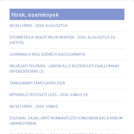
Hírek, események
KECELI HÍREK - 2026. AUGUSZTUS
GYOMIRTÁS A VASÚTI PÁLYA MENTÉN - 2026. AUGUSZTUS 24.
(HÉTFŐ)
LEJÁRNAK A RÉGI SZEMÉLYI IGAZOLVÁNYOK
PÁLYÁZATI FELHÍVÁS - LÁBON ÁLLÓ KÜLTERÜLETI FAÁLLOMÁNY
ÉRTÉKESÍTÉSÉRE (2)
TANULMÁNYI TÁMOGATÁS 2026
KÉPVISELŐ-TESTÜLETI ÜLÉS - 2026. JÚNIUS 29.
KECELI HÍREK - 2026. JÚNIUS
ÉJSZAKAI, ZAJJAL JÁRÓ MUNKAVÉGZÉS JÚNIUSBAN BÁCS-KISKUN
VÁRMEGYÉBEN