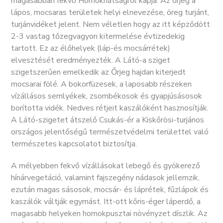
magasabban fekvő Homokhátságról kapja. Az őrjeg a
lápos, mocsaras területek helyi elnevezése, öreg turjánt,
turjánvidéket jelent. Nem véletlen hogy az itt képződött
2-3 vastag tőzegvagyon kitermelése évtizedekig
tartott. Ez az élőhelyek (láp-és mocsárrétek)
elvesztését eredményezték. A Látó-a sziget
szigetszerűen emelkedik az Őrjeg hajdan kiterjedt
mocsarai fölé. A bokorfüzesek, a laposabb részeken
vízállásos semlyékek, zsombékosok és gyapjúsásosok
borította vidék. Nedves rétjeit kaszálóként hasznosítják.
A Látó-szigetet átszelő Csukás-ér a Kiskőrösi-turjános
országos jelentőségű természetvédelmi területtel való
természetes kapcsolatot biztosítja.
A mélyebben fekvő vízállásokat lebegő és gyökerező
hínárvegetáció, valamint fajszegény nádasok jellemzik,
ezután magas sásosok, mocsár- és láprétek, fűzlápok és
kaszálók váltják egymást. Itt-ott kőris-éger láperdő, a
magasabb helyeken homokpusztai növényzet díszlik. Az