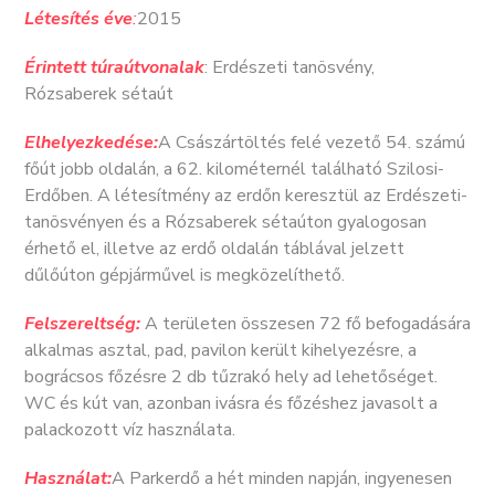
Létesítés éve
:
2015
Érintett túraútvonalak
: Erdészeti tanösvény,
Rózsaberek sétaút
Elhelyezkedése:
A Császártöltés felé vezető 54. számú
főút jobb oldalán, a 62. kilométernél található Szilosi-
Erdőben. A létesítmény az erdőn keresztül az Erdészeti-
tanösvényen és a Rózsaberek sétaúton gyalogosan
érhető el, illetve az erdő oldalán táblával jelzett
dűlőúton gépjárművel is megközelíthető.
Felszereltség:
A területen összesen 72 fő befogadására
alkalmas asztal, pad, pavilon került kihelyezésre, a
bográcsos főzésre 2 db tűzrakó hely ad lehetőséget.
WC és kút van, azonban ivásra és főzéshez javasolt a
palackozott víz használata.
Használat:
A Parkerdő a hét minden napján, ingyenesen