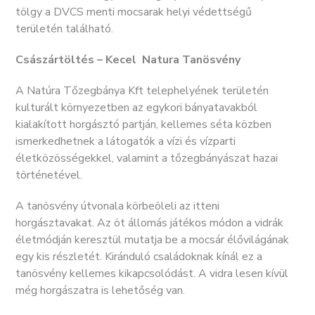
tölgy a DVCS menti mocsarak helyi védettségű
területén található.
Császártöltés – Kecel Natura Tanösvény
A Natúra Tőzegbánya Kft telephelyének területén
kulturált környezetben az egykori bányatavakból
kialakított horgásztó partján, kellemes séta közben
ismerkedhetnek a látogatók a vízi és vízparti
életközösségekkel, valamint a tőzegbányászat hazai
történetével.
A tanösvény útvonala körbeöleli az itteni
horgásztavakat. Az öt állomás játékos módon a vidrák
életmódján keresztül mutatja be a mocsár élővilágának
egy kis részletét. Kiránduló családoknak kínál ez a
tanösvény kellemes kikapcsolódást. A vidra lesen kívül
még horgászatra is lehetőség van.