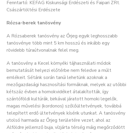
Fenntartó: KEFAG Kiskunsági Erdészeti és Faipari ZRt.
Császártöltési Erdészete
Rózsa-berek tanösvény
A Rózsaberek tanösvény az Őrjeg egyik leghosszabb
tanösvénye több mint 5 km hosszú és inkább egy
rövidebb túraútvonalnak felel meg.
A tanösvény a Kecel környéki tájhasználati módok
bemutatását helyezi előtérbe nem feledve a múlt
emlékeit. Sétánk során tanúi lehetünk azoknak a
mezőgazdasági hasznosítási formáknak, melyek az utóbbi
kétszáz évben a homokvidéket átalakították, így
szántóföldi kultúrák, birkával járatott homoki legelők,
magas művelési (kordonos) szőlőültetvények, továbbá
telepített erdő ültetvények kísérik utunkat. A tanösvény
utolsó harmada az Őrjeg területére vezet, ahol az
Alföldre jellemző buja, vízjárta térség máig megőrződött