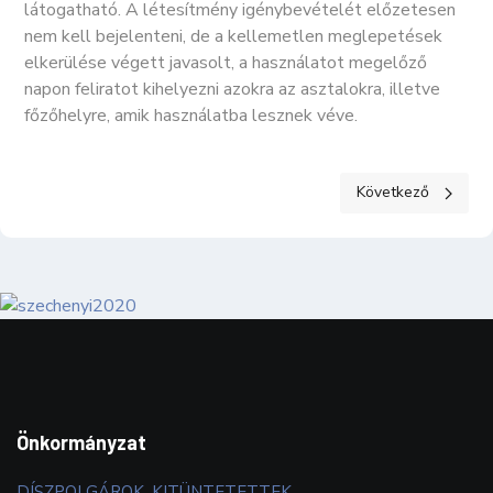
látogatható. A létesítmény igénybevételét előzetesen
nem kell bejelenteni, de a kellemetlen meglepetések
elkerülése végett javasolt, a használatot megelőző
napon feliratot kihelyezni azokra az asztalokra, illetve
főzőhelyre, amik használatba lesznek véve.
Következő cikk: 
Következő
Önkormányzat
DÍSZPOLGÁROK, KITÜNTETETTEK