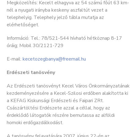
Megközelítés: Kecelt elhagyva az 54 számú főút 63 km-
nél a nyugati irányba keskeny aszfaltút vezet a
telephelyig. Telephely jelző tábla mutatja az
elérhetőséget.
Információ: Tel.: 78/521-544 hívható hétköznap 8-17
óráig; Mobil 30/2121-729
E-mail:
kecetozegbanya@freemail.hu
Erdészeti tanösvény
Az Erdészeti tanösvényt Kecel Város Önkormányzatának
kezdeményezésére a Kecel-Szilosi erdőben alakította ki
a KEFAG Kiskunsági Erdészeti és Faipari ZRt.
Császártöltési Erdészete azzal a céllal, hogy az
érdeklődő látogatók részére bemutassa az alföldi
homoki erdőgazdálkodást.
A tanösvény felavatására 2007. június 22-én az