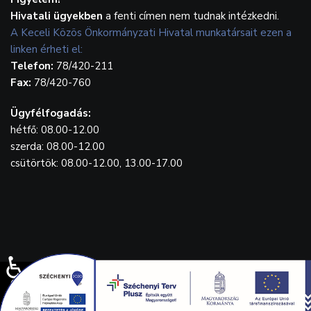
Hivatali ügyekben
a fenti címen nem tudnak intézkedni.
A Keceli Közös Önkormányzati Hivatal munkatársait ezen a
linken érheti el:
Telefon:
78/420-211
Fax:
78/420-760
Ügyfélfogadás:
hétfő: 08.00-12.00
szerda: 08.00-12.00
csütörtök: 08.00-12.00, 13.00-17.00
♿
© {2023} Kecel.hu. Designed by
WebGrafika.hu
Drónfelvétel: Balla Tamás