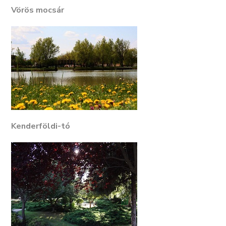
Vörös mocsár
Kenderföldi-tó