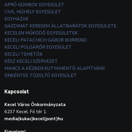
APRÓ GOMBOK EGYESÜLET
CIVIL MŰHELY EGYESÜLET
EGYHÁZAK
GAZDIMAT KERESEM ÁLLATBARÁTOK EGYESÜLETE
KECELEN MŰKÖDŐ EGYESÜLETEK
KECELI PATACHICH GÁBOR BORREND
KECELI POLGÁRŐR EGYESÜLET
KECELI TEMETŐK
KÉSZ KECELI SZERVEZET
MANCS A KÉZBEN KUTYAMENTŐ ALAPÍTVÁNY
ÖNKÉNTES TŰZOLTÓ EGYESÜLET
Kapcsolat
Kecel Város Önkormányzata
6237 Kecel, Fő tér 1.
media(kukac)kecel(pont)hu
Figyelem!