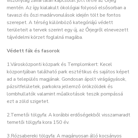
viszonylag zavartalan kapcsolat jött létre az Őrjeg
mentén. Az így kialakult ökológiai folyosó elsősorban a
tavaszi és őszi madárvonulások idején tölt be fontos
szerepet. A térség különböző kategóriájú védett
területeit a tervek szerint egy új, az Őrjegről elnevezett
tájvédelmi körzet foglalná magába.
Védett fák és fasorok
1.Városközponti közpark és Templomkert: Kecel
központjában található park esztétikus és sajátos képet
ad a település magjának. Gondosan ápolt virágágyások,
pázsitfelületek, parkokra jellemző örökzöldek és
lombhullatók valamint műalkotások teszik pompássá
ezt a zöld szigetet.
2.Temetői tölgyfa: A korábbi erdőségekből visszamaradt
temetői tölgyfa kora 150 év.
3.Rózsabereki tölgyfa: A magányosan álló kocsányos