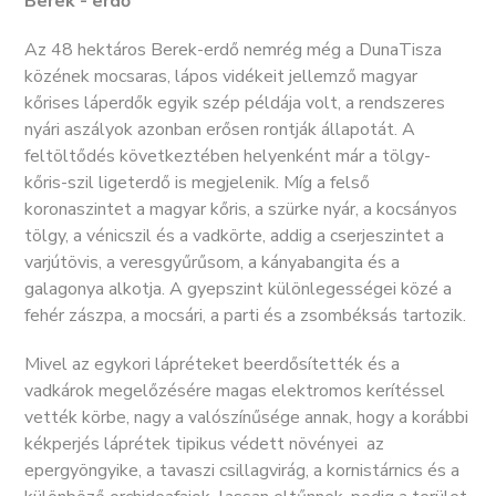
Berek - erdő
Az 48 hektáros Berek-erdő nemrég még a DunaTisza
közének mocsaras, lápos vidékeit jellemző magyar
kőrises láperdők egyik szép példája volt, a rendszeres
nyári aszályok azonban erősen rontják állapotát. A
feltöltődés következtében helyenként már a tölgy-
kőris-szil ligeterdő is megjelenik. Míg a felső
koronaszintet a magyar kőris, a szürke nyár, a kocsányos
tölgy, a vénicszil és a vadkörte, addig a cserjeszintet a
varjútövis, a veresgyűrűsom, a kányabangita és a
galagonya alkotja. A gyepszint különlegességei közé a
fehér zászpa, a mocsári, a parti és a zsombéksás tartozik.
Mivel az egykori lápréteket beerdősítették és a
vadkárok megelőzésére magas elektromos kerítéssel
vették körbe, nagy a valószínűsége annak, hogy a korábbi
kékperjés láprétek tipikus védett növényei  az
epergyöngyike, a tavaszi csillagvirág, a kornistárnics és a