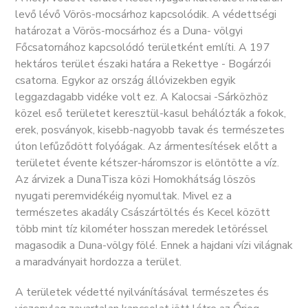
levő lévő Vörös-mocsárhoz kapcsolódik. A védettségi
határozat a Vörös-mocsárhoz és a Duna- völgyi
Főcsatornához kapcsolódó területként említi. A 197
hektáros terület északi határa a Rekettye - Bogárzói
csatorna. Egykor az ország állóvizekben egyik
leggazdagabb vidéke volt ez. A Kalocsai -Sárközhöz
közel eső területet keresztül-kasul behálózták a fokok,
erek, posványok, kisebb-nagyobb tavak és természetes
úton lefűződött folyóágak. Az ármentesítések előtt a
területet évente kétszer-háromszor is elöntötte a víz.
Az árvizek a DunaTisza közi Homokhátság löszös
nyugati peremvidékéig nyomultak. Mivel ez a
természetes akadály Császártöltés és Kecel között 
több mint tíz kilométer hosszan meredek letöréssel
magasodik a Duna-völgy fölé. Ennek a hajdani vízi világnak
a maradványait hordozza a terület.
A területek védetté nyilvánításával természetes és