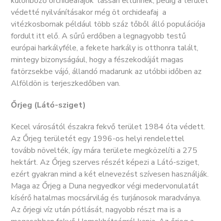
különböző orchideafajok  lassan eltűnnek, pedig a terület
védetté nyilvánításakor még öt orchideafaj  a
vitézkosbornak például több száz tőből álló populációja 
fordult itt elő. A sűrű erdőben a legnagyobb testű
európai harkályféle, a fekete harkály is otthonra talált,
mintegy bizonyságául, hogy a fészekodúját magas
fatörzsekbe vájó, állandó madarunk az utóbbi időben az
Alföldön is terjeszkedőben van.
Őrjeg (Látó-sziget)
Kecel városától északra fekvő terület 1984 óta védett.
Az Őrjeg területét egy 1996-os helyi rendelettel
tovább növelték, így mára területe megközelíti a 275
hektárt. Az Őrjeg szerves részét képezi a Látó-sziget,
ezért gyakran mind a két elnevezést szívesen használják.
Maga az Őrjeg a Duna negyedkor végi medervonulatát
kísérő hatalmas mocsárvilág és turjánosok maradványa.
Az őrjegi víz után pótlását, nagyobb részt ma is a