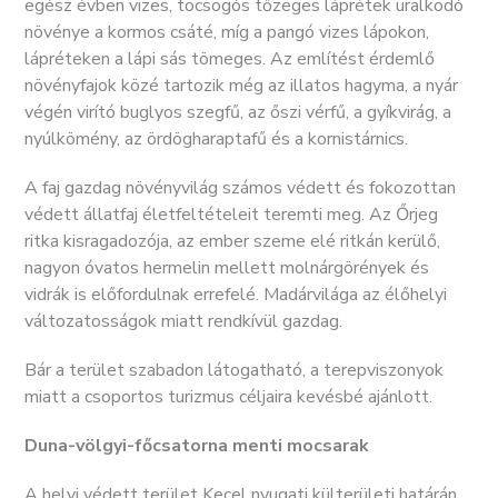
egész évben vizes, tocsogós tőzeges láprétek uralkodó
növénye a kormos csáté, míg a pangó vizes lápokon,
lápréteken a lápi sás tömeges. Az említést érdemlő
növényfajok közé tartozik még az illatos hagyma, a nyár
végén virító buglyos szegfű, az őszi vérfű, a gyíkvirág, a
nyúlkömény, az ördögharaptafű és a kornistárnics.
A faj gazdag növényvilág számos védett és fokozottan
védett állatfaj életfeltételeit teremti meg. Az Őrjeg
ritka kisragadozója, az ember szeme elé ritkán kerülő,
nagyon óvatos hermelin mellett molnárgörények és
vidrák is előfordulnak errefelé. Madárvilága az élőhelyi
változatosságok miatt rendkívül gazdag.
Bár a terület szabadon látogatható, a terepviszonyok
miatt a csoportos turizmus céljaira kevésbé ajánlott.
Duna-völgyi-főcsatorna menti mocsarak
A helyi védett terület Kecel nyugati külterületi határán