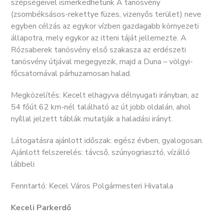
szépségeivel ismerkedhetünk A tanösvény
(zsombéksásos-rekettye füzes, vizenyős terület) neve
egyben célzás az egykor vízben gazdagabb környezeti
állapotra, mely egykor az itteni táját jellemezte. A
Rózsaberek tanösvény első szakasza az erdészeti
tanösvény útjával megegyezik, majd a Duna – völgyi-
főcsatornával párhuzamosan halad.
Megközelítés: Kecelt elhagyva délnyugati irányban, az
54 főút 62 km-nél található az út jobb oldalán, ahol
nyíllal jelzett táblák mutatják a haladási irányt.
Látogatásra ajánlott időszak: egész évben, gyalogosan.
Ajánlott felszerelés: távcső, szúnyogriasztó, vízálló
lábbeli
Fenntartó: Kecel Város Polgármesteri Hivatala
Keceli Parkerdő