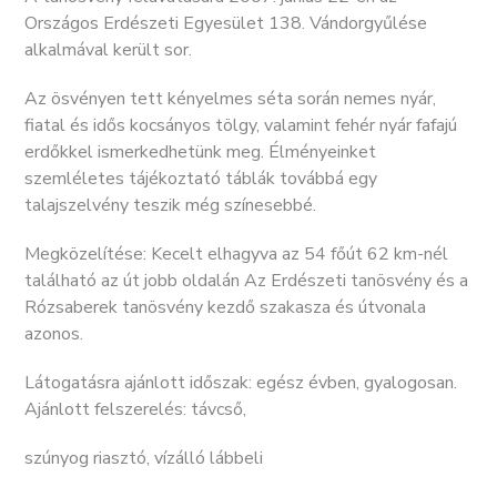
Országos Erdészeti Egyesület 138. Vándorgyűlése
alkalmával került sor.
Az ösvényen tett kényelmes séta során nemes nyár,
fiatal és idős kocsányos tölgy, valamint fehér nyár fafajú
erdőkkel ismerkedhetünk meg. Élményeinket
szemléletes tájékoztató táblák továbbá egy
talajszelvény teszik még színesebbé.
Megközelítése: Kecelt elhagyva az 54 főút 62 km-nél
található az út jobb oldalán Az Erdészeti tanösvény és a
Rózsaberek tanösvény kezdő szakasza és útvonala
azonos.
Látogatásra ajánlott időszak: egész évben, gyalogosan.
Ajánlott felszerelés: távcső,
szúnyog riasztó, vízálló lábbeli