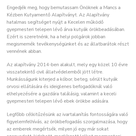
Engedjék meg, hogy bemutassam Önöknek a Mancs a
Kézben Kutyamentő Alapítványt. Az Alapítvány
hatalmas segítséget nyújt a Kecelen működő
gyepmesteri telepen lévő árva kutyák örökbeadásában.
Ezért is szeretnénk, ha a helyi polgárok jobban
megismernék tevékenységünket és az állatbarátok részt
vennének abban.
Az alapítvány 2014-ben alakult, mely egy közel 10 évre
visszatekintő civil állatvédelemből jött létre.
Munkásságunk kiterjed a kóbor, beteg, sérült kutyák
orvosi ellátására és ideiglenes befogadóknál való
elhelyezésére a gazdára találásig, valamint a keceli
gyepmesteri telepen lévő ebek örökbe adására.
Legfőbb célkitűzésünk az ivartalanítás fontosságára való
figyelemfelhívás, az örökbefogadás szorgalmazása, hogy
az emberek megértsék, milyen jó egy már sokat