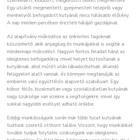
szenvedett, kidobott, megkínzott lelket megmenteni.
Egy utcáról megmentett, gyepmesteri telepről vagy
menhelyről befogadott kutyánál nincs hálásabb élőlény.
A nap minden percében érezteti háláját gazdájával.
Az alapítvány működése az önkéntes tagoknak
köszönhető, akik anyagilag és munkájukkal is segítik a
mindennapi működést. Nagyon fontos feladat hárul az
ideiglenes befogadókra, mivel helyet biztosítanak a
kutyáknak, ahol műtét után lábadozhatnak, állandó
felügyelet alatt vannak, és könnyen megtanulják az
emberrel való együttélés alapvető szabályait. Egy
kóbor, félős, bizalmatlan vagy szocializálatlan kutyának
nagy szüksége van ezekre a segítségekre, mivel így
sokkal nagyobb eséllyel adható örökbe.
Eddigi munkásságunk során már több tucat kutyának
tudtunk szerető otthont találni. Viszont, hogy munkánkat
tovább tudjuk folytatni, szükségünk van ideiglenes