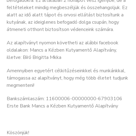
befogadókra. Ez általában 2 hónapot vesz igénybe, de a
feltételeket mindig megbeszéljük és összehangoljuk. Ez
alatt az idő alatt tápot és orvosi ellátást biztosítunk a
kutyának, az ideiglenes befogadó dolga csupán, hogy
átmeneti otthont biztosítson védenceink számára.
Az alapítványt nyomon követheti az alábbi facebook
oldalakon: Mancs a Kézben Kutyamentő Alapítvány,
illetve: Bíró Brigitta Mkka
Amennyiben egyetért célkitűzéseinkkel és munkánkkal,
támogassa az alapítványt, hogy még több életet tudjunk
megmenteni!
Bankszámlaszám: 11600006-00000000-67903106
Erste Bank Mancs a Kézben Kutyamentő Alapítvány
Köszönjük!