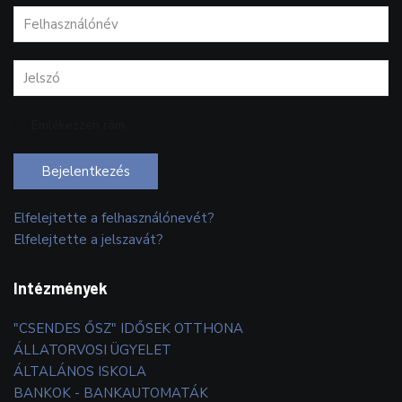
Emlékezzen rám
Bejelentkezés
Elfelejtette a felhasználónevét?
Elfelejtette a jelszavát?
Intézmények
"CSENDES ŐSZ" IDŐSEK OTTHONA
ÁLLATORVOSI ÜGYELET
ÁLTALÁNOS ISKOLA
BANKOK - BANKAUTOMATÁK