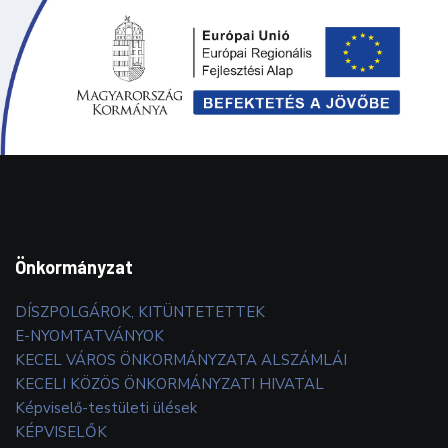
Önkormányzat
DÍSZPOLGÁROK, KITÜNTETETTEK
E-NYOMTATVÁNYOK
KECEL VÁROS ÖNKORMÁNYZATA ALSZÁMLÁI
KECELI KÖZÖS ÖNKORMÁNYZATI HIVATAL
Képviselő-testületi ülések
KÉPVISELŐK