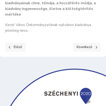
kiadványainak címe, témája, a hozzáférés módja, a
kiadvány ingyenessége, illetve a költségtérítés
mértéke
Kecel Város Önkormányzatának nyilvános kiadványa
jelenleg nincs.
Előző cikk: KÖZÉRDEKŰ ADATOK II. Tevékenységre, működésre 
Következő cikk: K
Előző
Következő