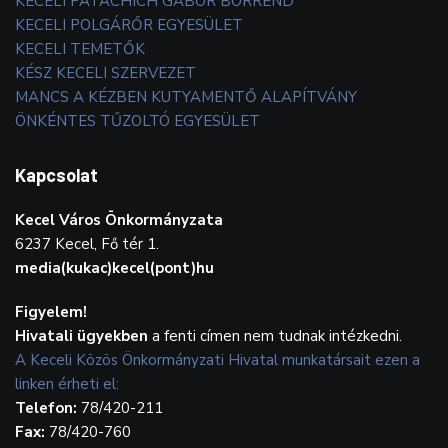
KECELI PATACHICH GÁBOR BORREND
KECELI POLGÁRŐR EGYESÜLET
KECELI TEMETŐK
KÉSZ KECELI SZERVEZET
MANCS A KÉZBEN KUTYAMENTŐ ALAPÍTVÁNY
ÖNKÉNTES TŰZOLTÓ EGYESÜLET
Kapcsolat
Kecel Város Önkormányzata
6237 Kecel, Fő tér 1.
media(kukac)kecel(pont)hu
Figyelem!
Hivatali ügyekben
a fenti címen nem tudnak intézkedni.
A Keceli Közös Önkormányzati Hivatal munkatársait ezen a
linken érheti el:
Telefon:
78/420-211
Fax:
78/420-760