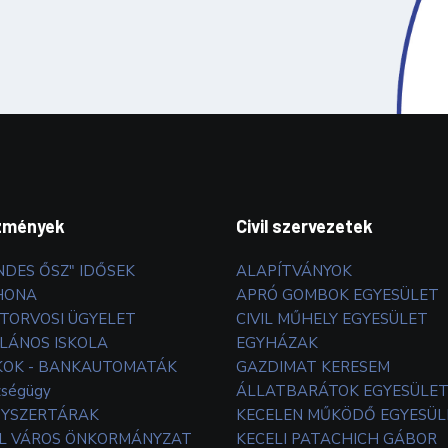
zmények
Civil szervezetek
NDES ŐSZ" IDŐSEK
ALAPÍTVÁNYOK
HONA
APRÓ GOMBOK EGYESÜLET
TORVOSI ÜGYELET
CIVIL MŰHELY EGYESÜLET
LÁNOS ISKOLA
EGYHÁZAK
OK - BANKAUTOMATÁK
GAZDIMAT KERESEM
zségügy
ÁLLATBARÁTOK EGYESÜLE
YSZERTÁRAK
KECELEN MŰKÖDŐ EGYESÜL
L VÁROS ÖNKORMÁNYZAT
KECELI PATACHICH GÁBOR