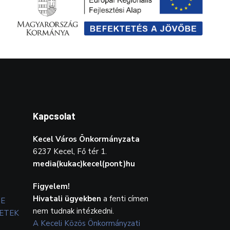
Kapcsolat
Kecel Város Önkormányzata
6237 Kecel, Fő tér 1.
media(kukac)kecel(pont)hu
Figyelem!
Hivatali ügyekben
a fenti címen
TE
nem tudnak intézkedni.
ETEK
A Keceli Közös Önkormányzati