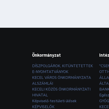
Önkormányzat
Inté
DÍSZPOLGÁROK, KITÜNTETETTEK
"CSE
E-NYOMTATVÁNYOK
OTT
KECEL VÁROS ÖNKORMÁNYZATA
ÁLLA
ALSZÁMLÁI
ÁLTA
KECELI KÖZÖS ÖNKORMÁNYZATI
BANK
HIVATAL
Egés
Képviselő-testületi ülések
GYÓG
KÉPVISELŐK
KECE