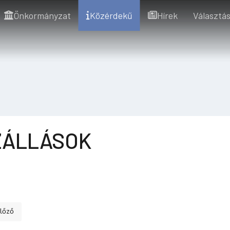
Önkormányzat
Közérdekű
Hírek
Választás
ZÁLLÁSOK
ő cikk: ÉTTERMEK
lőző