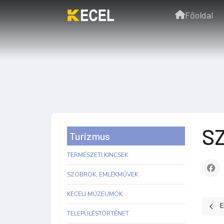
Főoldal
S
Turizmus
TERMÉSZETI KINCSEK
SZOBROK, EMLÉKMŰVEK
KECELI MÚZEUMOK
Előz
E
TELEPÜLÉSTÖRTÉNET