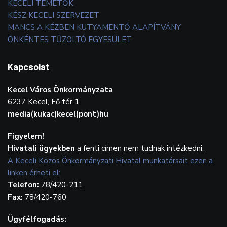
KECELI TEMETŐK
KÉSZ KECELI SZERVEZET
MANCS A KÉZBEN KUTYAMENTŐ ALAPÍTVÁNY
ÖNKÉNTES TŰZOLTÓ EGYESÜLET
Kapcsolat
Kecel Város Önkormányzata
6237 Kecel, Fő tér 1.
media(kukac)kecel(pont)hu
Figyelem!
Hivatali ügyekben
a fenti címen nem tudnak intézkedni.
A Keceli Közös Önkormányzati Hivatal munkatársait ezen a
linken érheti el:
Telefon:
78/420-211
Fax:
78/420-760
Ügyfélfogadás: