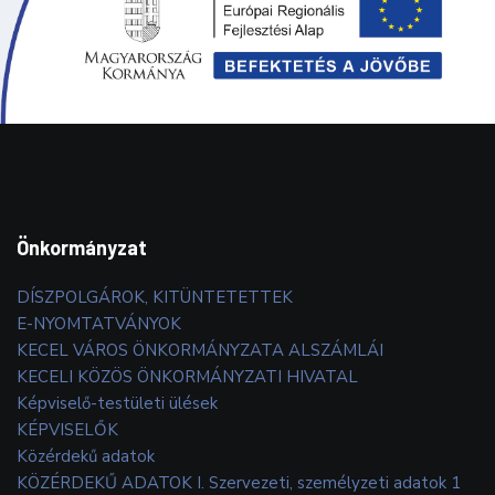
Önkormányzat
DÍSZPOLGÁROK, KITÜNTETETTEK
E-NYOMTATVÁNYOK
KECEL VÁROS ÖNKORMÁNYZATA ALSZÁMLÁI
KECELI KÖZÖS ÖNKORMÁNYZATI HIVATAL
Képviselő-testületi ülések
KÉPVISELŐK
Közérdekű adatok
KÖZÉRDEKŰ ADATOK I. Szervezeti, személyzeti adatok 1