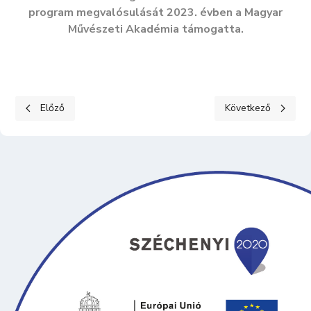
program megvalósulását 2023. évben a Magyar
Művészeti Akadémia támogatta.
Előző cikk: Retró Juniális
Következő cikk: 
Előző
Következő