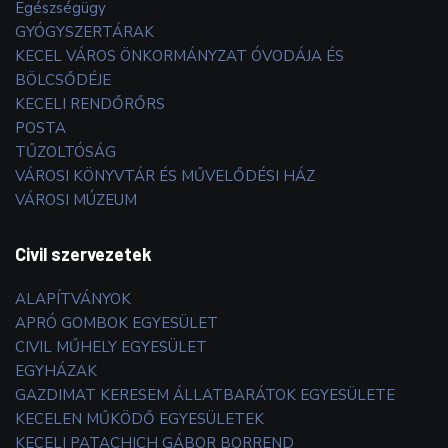
Egészségügy
GYÓGYSZERTÁRAK
KECEL VÁROS ÖNKORMÁNYZAT ÓVODÁJA ÉS
BÖLCSŐDÉJE
KECELI RENDŐRŐRS
POSTA
TŰZOLTÓSÁG
VÁROSI KÖNYVTÁR ÉS MŰVELŐDÉSI HÁZ
VÁROSI MÚZEUM
Civil szervezetek
ALAPÍTVÁNYOK
APRÓ GOMBOK EGYESÜLET
CIVIL MŰHELY EGYESÜLET
EGYHÁZAK
GAZDIMAT KERESEM ÁLLATBARÁTOK EGYESÜLETE
KECELEN MŰKÖDŐ EGYESÜLETEK
KECELI PATACHICH GÁBOR BORREND