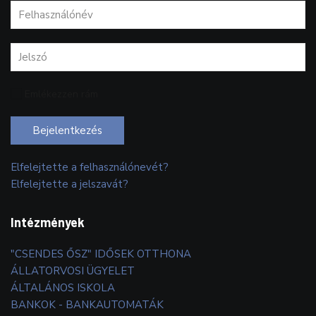
Emlékezzen rám
Bejelentkezés
Elfelejtette a felhasználónevét?
Elfelejtette a jelszavát?
Intézmények
"CSENDES ŐSZ" IDŐSEK OTTHONA
ÁLLATORVOSI ÜGYELET
ÁLTALÁNOS ISKOLA
BANKOK - BANKAUTOMATÁK