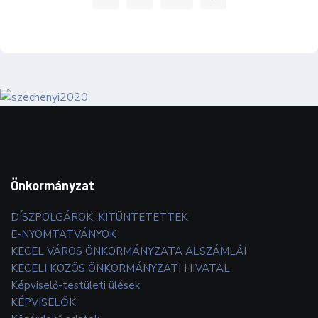
Önkormányzat
DÍSZPOLGÁROK, KITÜNTETETTEK
E-NYOMTATVÁNYOK
KECEL VÁROS ÖNKORMÁNYZATA ALSZÁMLÁI
KECELI KÖZÖS ÖNKORMÁNYZATI HIVATAL
Képviselő-testületi ülések
KÉPVISELŐK