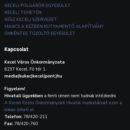
KECELI POLGÁRŐR EGYESÜLET
KECELI TEMETŐK
KÉSZ KECELI SZERVEZET
MANCS A KÉZBEN KUTYAMENTŐ ALAPÍTVÁNY
ÖNKÉNTES TŰZOLTÓ EGYESÜLET
Kapcsolat
Kecel Város Önkormányzata
6237 Kecel, Fő tér 1.
media(kukac)kecel(pont)hu
Figyelem!
Hivatali ügyekben
a fenti címen nem tudnak intézkedni.
A Keceli Közös Önkormányzati Hivatal munkatársait ezen a
linken érheti el:
Telefon:
78/420-211
Fax:
78/420-760