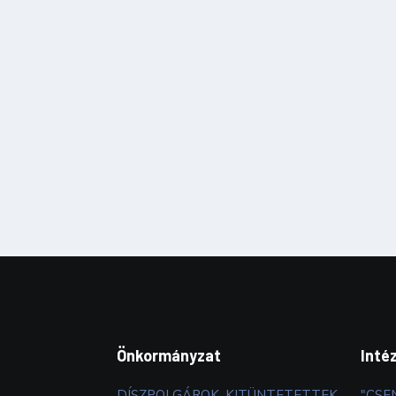
Önkormányzat
Inté
DÍSZPOLGÁROK, KITÜNTETETTEK
"CSE