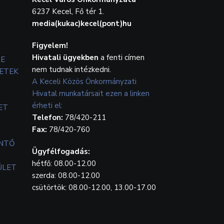
6237 Kecel, Fő tér 1.
media(kukac)kecel(pont)hu
Figyelem!
Hivatali ügyekben
a fenti címen
TE
nem tudnak intézkedni.
ETEK
A Keceli Közös Önkormányzati
Hivatal munkatársait ezen a linken
érheti el:
ET
Telefon:
78/420-211
Fax:
78/420-760
ENTŐ
Ügyfélfogadás:
hétfő: 08.00-12.00
ÜLET
szerda: 08.00-12.00
csütörtök: 08.00-12.00, 13.00-17.00