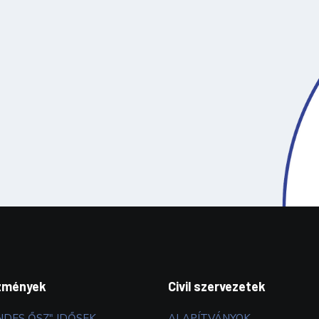
zmények
Civil szervezetek
NDES ŐSZ" IDŐSEK
ALAPÍTVÁNYOK