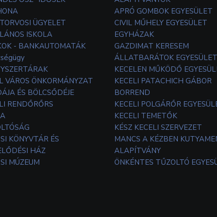
HONA
APRÓ GOMBOK EGYESÜLET
TORVOSI ÜGYELET
CIVIL MŰHELY EGYESÜLET
LÁNOS ISKOLA
EGYHÁZAK
OK - BANKAUTOMATÁK
GAZDIMAT KERESEM
zségügy
ÁLLATBARÁTOK EGYESÜLE
YSZERTÁRAK
KECELEN MŰKÖDŐ EGYESÜL
L VÁROS ÖNKORMÁNYZAT
KECELI PATACHICH GÁBOR
ÁJA ÉS BÖLCSŐDÉJE
BORREND
LI RENDŐRŐRS
KECELI POLGÁRŐR EGYESÜL
TA
KECELI TEMETŐK
OLTÓSÁG
KÉSZ KECELI SZERVEZET
SI KÖNYVTÁR ÉS
MANCS A KÉZBEN KUTYAM
LŐDÉSI HÁZ
ALAPÍTVÁNY
SI MÚZEUM
ÖNKÉNTES TŰZOLTÓ EGYES