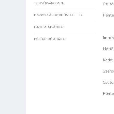
TESTVÉRVÁROSAINK
Csütö
Pént
DÍSZPOLGÁROK, KITÜNTETETTEK
E-NYOMTATVÁNYOK
Imreh
KÖZÉRDEKŰ ADATOK
Hétf
Kedd
Szer
Csütö
Pént