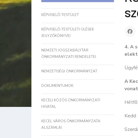
sz
KÉPVISELŐ-TESTÜLET
KÉPVISELŐ-TESTÜLETI ÜLÉSEK
JEGYZŐKÖNYVEI
4. A 
NEMZETI JOGSZABÁLYTÁR
elekt
ÖNKORMÁNYZATI RENDELETEI
Ügyfél
NEMZETISÉGI ÖNKORMÁNYZAT
A Kec
DOKUMENTUMOK
vonat
KECELI KÖZÖS ÖNKORMÁNYZATI
Hétf
HIVATAL
Kedd
KECEL VÁROS ÖNKORMÁNYZATA
ALSZÁMLÁI
Szer