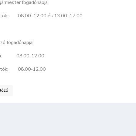
gármester fogadónapja:
rtök: 08.00–12.00 és 13.00–17.00
ző fogadónapjai:
da: 08.00-12.00
örtök: 08.00-12.00
ő cikk: KÖZÉRDEKŰ ADATOK I. Szervezeti, személyzeti adatok 3
lőző