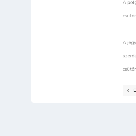
A pol
csütö
A jegy
szer
csüt
Előz
E