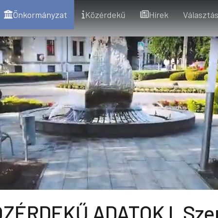
Önkormányzat
Közérdekű
Hírek
Választás
ZÉRDEKŰ ADATOK I. Szer