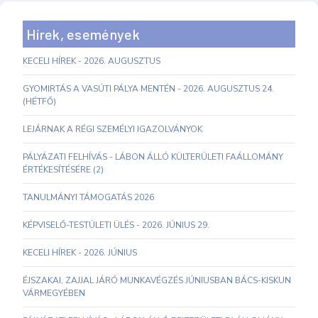
Hírek, események
KECELI HÍREK - 2026. AUGUSZTUS
GYOMIRTÁS A VASÚTI PÁLYA MENTÉN - 2026. AUGUSZTUS 24.
(HÉTFŐ)
LEJÁRNAK A RÉGI SZEMÉLYI IGAZOLVÁNYOK
PÁLYÁZATI FELHÍVÁS - LÁBON ÁLLÓ KÜLTERÜLETI FAÁLLOMÁNY
ÉRTÉKESÍTÉSÉRE (2)
TANULMÁNYI TÁMOGATÁS 2026
KÉPVISELŐ-TESTÜLETI ÜLÉS - 2026. JÚNIUS 29.
KECELI HÍREK - 2026. JÚNIUS
ÉJSZAKAI, ZAJJAL JÁRÓ MUNKAVÉGZÉS JÚNIUSBAN BÁCS-KISKUN
VÁRMEGYÉBEN