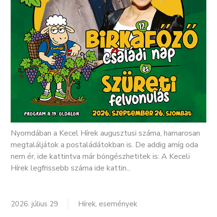
Nyomdában a Kecel Hírek augusztusi száma, hamarosan
megtaláljátok a postaládátokban is. De addig amíg oda
nem ér, ide kattintva már böngészhetitek is: A Keceli
Hírek legfrissebb száma ide kattin...
2026. július 29
Hírek, események