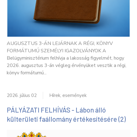
AUGUSZTUS 3-ÁN LEJÁRNAK A RÉGI, KÖNYV
FORMÁTUMÚ SZEMÉLYI IGAZOLVÁNYOK A
Belügyminisztérium felhívja a lakosság figyelmét, hogy
2026. augusztus 3-án végleg érvényüket vesztik a régi,
könyv formátumú...
2026. július 02
Hírek, események
PÁLYÁZATI FELHÍVÁS - Lábon álló
külterületi faállomány értékesítésére (2)