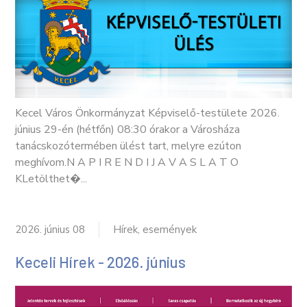
Kecel Város Önkormányzat Képviselő-testülete 2026.
június 29-én (hétfőn) 08:30 órakor a Városháza
tanácskozótermében ülést tart, melyre ezúton
meghívom.N A P I R E N D I J A V A S L A T O
KLetölthet�...
2026. június 08
Hírek, események
Keceli Hírek - 2026. június