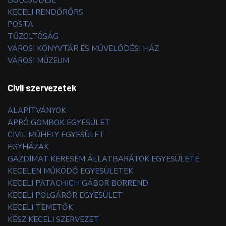
BÖLCSŐDÉJE
KECELI RENDŐRŐRS
POSTA
TŰZOLTÓSÁG
VÁROSI KÖNYVTÁR ÉS MŰVELŐDÉSI HÁZ
VÁROSI MÚZEUM
Civil szervezetek
ALAPÍTVÁNYOK
APRÓ GOMBOK EGYESÜLET
CIVIL MŰHELY EGYESÜLET
EGYHÁZAK
GAZDIMAT KERESEM ÁLLATBARÁTOK EGYESÜLETE
KECELEN MŰKÖDŐ EGYESÜLETEK
KECELI PATACHICH GÁBOR BORREND
KECELI POLGÁRŐR EGYESÜLET
KECELI TEMETŐK
KÉSZ KECELI SZERVEZET