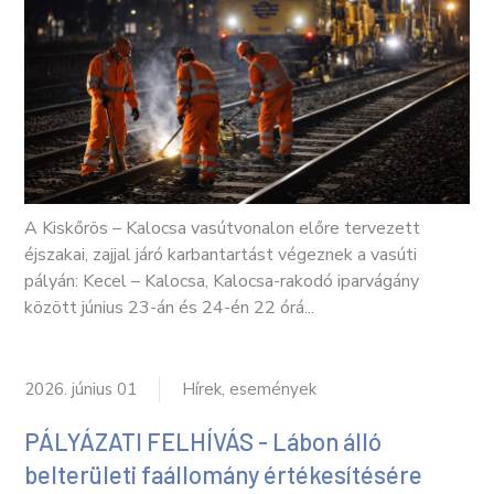
A Kiskőrös – Kalocsa vasútvonalon előre tervezett
éjszakai, zajjal járó karbantartást végeznek a vasúti
pályán: Kecel – Kalocsa, Kalocsa-rakodó iparvágány
között június 23-án és 24-én 22 órá...
2026. június 01
Hírek, események
PÁLYÁZATI FELHÍVÁS - Lábon álló
belterületi faállomány értékesítésére