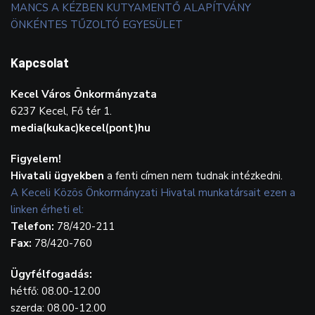
MANCS A KÉZBEN KUTYAMENTŐ ALAPÍTVÁNY
ÖNKÉNTES TŰZOLTÓ EGYESÜLET
Kapcsolat
Kecel Város Önkormányzata
6237 Kecel, Fő tér 1.
media(kukac)kecel(pont)hu
Figyelem!
Hivatali ügyekben
a fenti címen nem tudnak intézkedni.
A Keceli Közös Önkormányzati Hivatal munkatársait ezen a
linken érheti el:
Telefon:
78/420-211
Fax:
78/420-760
Ügyfélfogadás:
hétfő: 08.00-12.00
szerda: 08.00-12.00