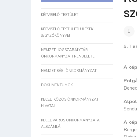
sz
KÉPVISELŐ-TESTÜLET
KÉPVISELŐ-TESTÜLETI ÜLÉSEK
JEGYZŐKÖNYVEI
5. Te
NEMZETI JOGSZABÁLYTÁR
ÖNKORMÁNYZATI RENDELETEI
A kép
NEMZETISÉGI ÖNKORMÁNYZAT
Polgá
DOKUMENTUMOK
Bened
KECELI KÖZÖS ÖNKORMÁNYZATI
Alpol
HIVATAL
Sendu
KECEL VÁROS ÖNKORMÁNYZATA
A kép
ALSZÁMLÁI
Berge