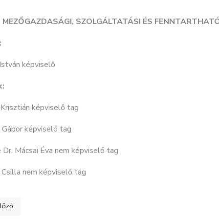
I, MEZŐGAZDASÁGI, SZOLGÁLTATÁSI ÉS FENNTARTHAT
:
István képviselő
k:
 Krisztián képviselő tag
 Gábor képviselő tag
 Dr. Mácsai Éva nem képviselő tag
 Csilla nem képviselő tag
ő cikk: KÖZÉRDEKŰ ADATOK I. Szervezeti, személyzeti adatok 4
lőző