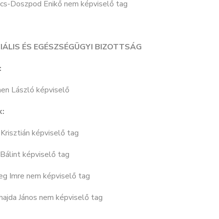
ics-Doszpod Enikő nem képviselő tag
IÁLIS ÉS EGÉSZSÉGÜGYI BIZOTTSÁG
:
en László képviselő
k:
 Krisztián képviselő tag
Bálint képviselő tag
eg Imre nem képviselő tag
hajda János nem képviselő tag