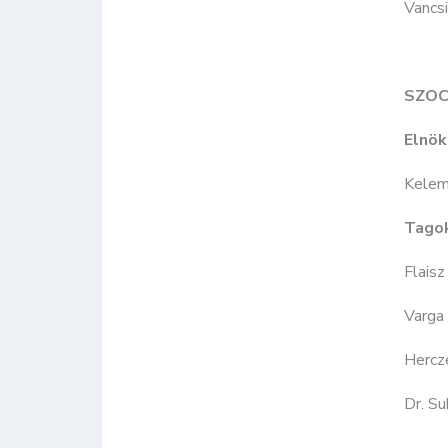
Vancs
SZOC
Elnök
Kelem
Tago
Flaisz
Varga 
Hercz
Dr. Su