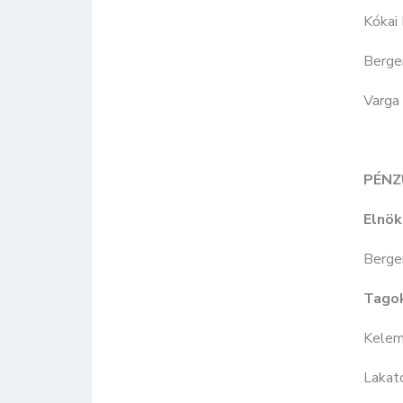
Kókai 
Berge
Varga
PÉNZ
Elnök
Berger
Tago
Kelem
Lakat