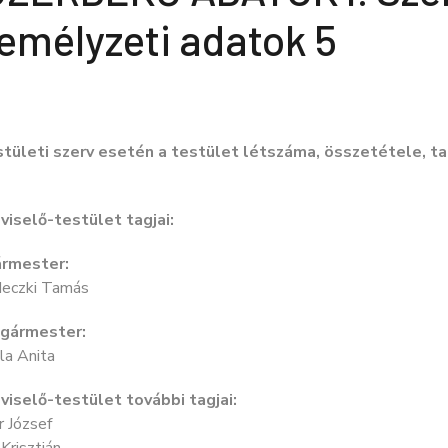
emélyzeti adatok 5
stületi szerv esetén a testület létszáma, összetétele, t
viselő-testület tagjai:
rmester:
eczki Tamás
gármester:
la Anita
viselő-testület további tagjai:
r József