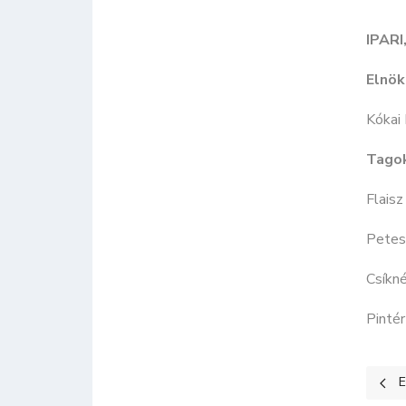
IPAR
Elnök
Kókai 
Tago
Flaisz
Petes
Csíkné
Pintér
Előz
E