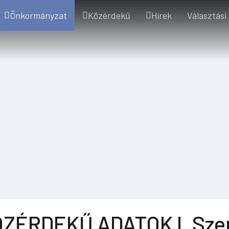
Önkormányzat
Közérdekű
Hírek
Választási
ZÉRDEKŰ ADATOK I. Szer