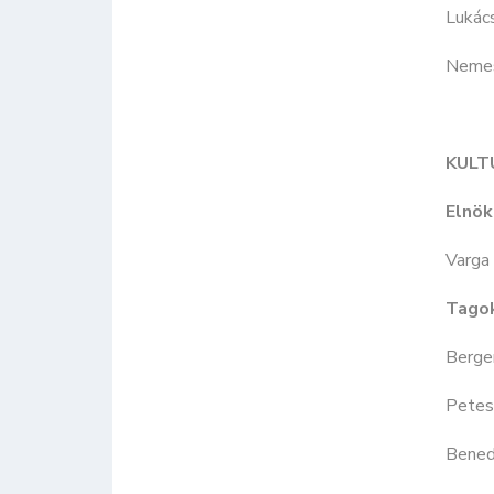
Lukác
Nemes
KULT
Elnök
Varga 
Tago
Berger
Petes
Bened