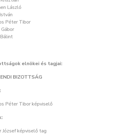
 Krisztián
en László
István
os Péter Tibor
 Gábor
Bálint
ottságok elnökei és tagjai:
ENDI BIZOTTSÁG
:
os Péter Tibor képviselő
k:
 József képviselő tag