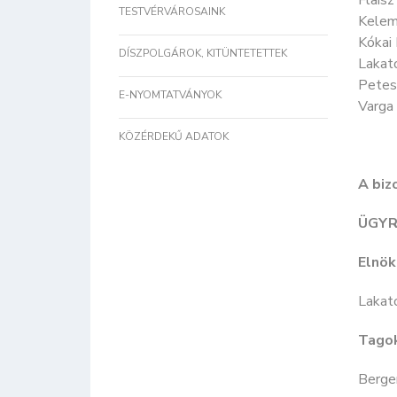
Flaisz
TESTVÉRVÁROSAINK
Kelem
Kókai 
DÍSZPOLGÁROK, KITÜNTETETTEK
Lakat
Petes
E-NYOMTATVÁNYOK
Varga 
KÖZÉRDEKŰ ADATOK
A biz
ÜGYR
Elnök
Lakat
Tago
Berger