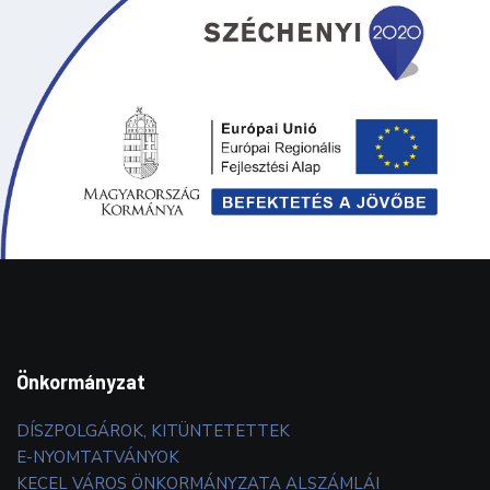
Önkormányzat
DÍSZPOLGÁROK, KITÜNTETETTEK
E-NYOMTATVÁNYOK
KECEL VÁROS ÖNKORMÁNYZATA ALSZÁMLÁI