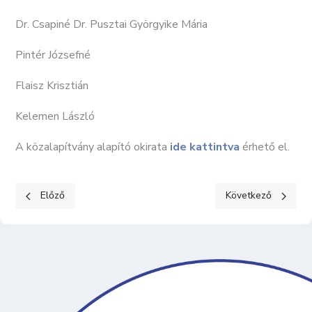
Dr. Csapiné Dr. Pusztai Györgyike Mária
Pintér Józsefné
Flaisz Krisztián
Kelemen László
A közalapítvány alapító okirata
ide kattintva
érhető el.
Előző cikk: KÖZÉRDEKŰ ADATOK I. Szervezeti, személyzeti adat
Következő cikk: KÖ
Előző
Következő