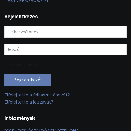
TESTVÉRVÁROSAINK
Bejelentkezés
Emlékezzen rám
Bejelentkezés
Elfelejtette a felhasználónevét?
Elfelejtette a jelszavát?
Intézmények
"CSENDES ŐSZ" IDŐSEK OTTHONA