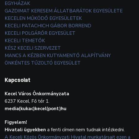
EGYHÁZAK
GAZDIMAT KERESEM ÁLLATBARÁTOK EGYESÜLETE
KECELEN MŰKÖDŐ EGYESÜLETEK
KECELI PATACHICH GÁBOR BORREND
KECELI POLGÁRŐR EGYESÜLET
KECELI TEMETŐK
KÉSZ KECELI SZERVEZET
MANCS A KÉZBEN KUTYAMENTŐ ALAPÍTVÁNY
ÖNKÉNTES TŰZOLTÓ EGYESÜLET
Kapcsolat
Kecel Város Önkormányzata
6237 Kecel, Fő tér 1.
media(kukac)kecel(pont)hu
Figyelem!
Hivatali ügyekben
a fenti címen nem tudnak intézkedni.
A Keceli Közös Önkormányzati Hivatal munkatársait ezen a