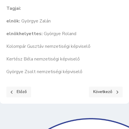
Tagjai:
elnök:
Györgye Zalán
elnökhelyettes:
Györgye Roland
Kolompár Gusztáv nemzetiségi képviselő
Kertész Béla nemzetiségi képviselő
Györgye Zsolt nemzetiségi képviselő
Előző cikk: TESTVÉRVÁROSAINK
Következő cikk: Kép
Előző
Következő