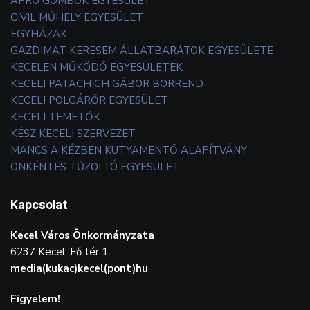
APRÓ GOMBOK EGYESÜLET
CIVIL MŰHELY EGYESÜLET
EGYHÁZAK
GAZDIMAT KERESEM ÁLLATBARÁTOK EGYESÜLETE
KECELEN MŰKÖDŐ EGYESÜLETEK
KECELI PATACHICH GÁBOR BORREND
KECELI POLGÁRŐR EGYESÜLET
KECELI TEMETŐK
KÉSZ KECELI SZERVEZET
MANCS A KÉZBEN KUTYAMENTŐ ALAPÍTVÁNY
ÖNKÉNTES TŰZOLTÓ EGYESÜLET
Kapcsolat
Kecel Város Önkormányzata
6237 Kecel, Fő tér 1.
media(kukac)kecel(pont)hu
Figyelem!