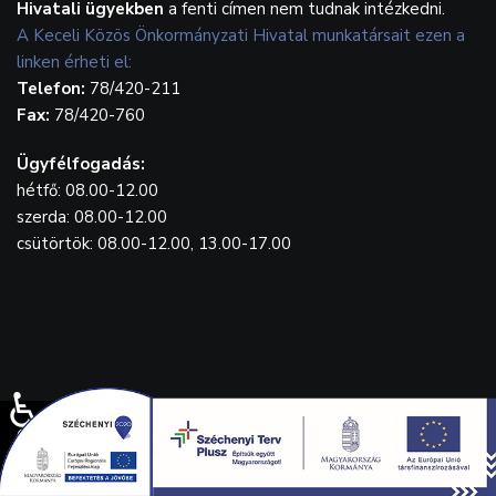
Hivatali ügyekben
a fenti címen nem tudnak intézkedni.
A Keceli Közös Önkormányzati Hivatal munkatársait ezen a
linken érheti el:
Telefon:
78/420-211
Fax:
78/420-760
Ügyfélfogadás:
hétfő: 08.00-12.00
szerda: 08.00-12.00
csütörtök: 08.00-12.00, 13.00-17.00
♿
© {2023} Kecel.hu. Designed by
WebGrafika.hu
Drónfelvétel: Balla Tamás