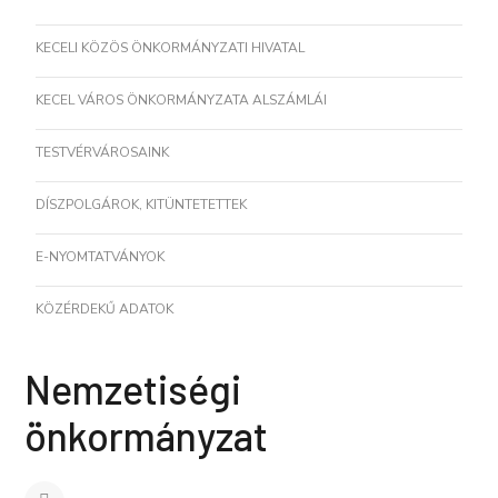
KECELI KÖZÖS ÖNKORMÁNYZATI HIVATAL
KECEL VÁROS ÖNKORMÁNYZATA ALSZÁMLÁI
TESTVÉRVÁROSAINK
DÍSZPOLGÁROK, KITÜNTETETTEK
E-NYOMTATVÁNYOK
KÖZÉRDEKŰ ADATOK
Nemzetiségi
önkormányzat