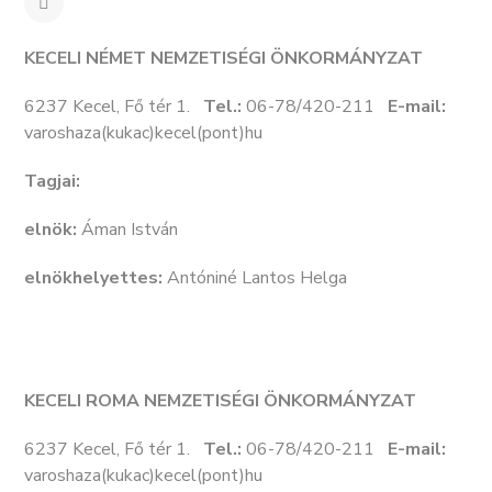
KECELI NÉMET NEMZETISÉGI ÖNKORMÁNYZAT
6237 Kecel, Fő tér 1.
Tel.:
06-78/420-211
E-mail:
varoshaza(kukac)kecel(pont)hu
Tagjai:
elnök:
Áman István
elnökhelyettes:
Antóniné Lantos Helga
KECELI ROMA NEMZETISÉGI ÖNKORMÁNYZAT
6237 Kecel, Fő tér 1.
Tel.:
06-78/420-211
E-mail:
varoshaza(kukac)kecel(pont)hu