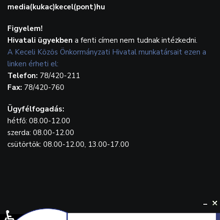
media(kukac)kecel(pont)hu
Figyelem!
Hivatali ügyekben
a fenti címen nem tudnak intézkedni.
A Keceli Közös Önkormányzati Hivatal munkatársait ezen a
linken érheti el:
Telefon:
78/420-211
Fax:
78/420-760
Ügyfélfogadás:
hétfő: 08.00-12.00
szerda: 08.00-12.00
csütörtök: 08.00-12.00, 13.00-17.00
♿