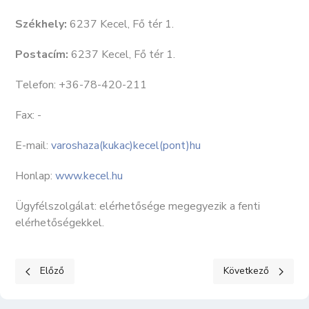
Székhely:
6237 Kecel, Fő tér 1.
Postacím:
6237 Kecel, Fő tér 1.
Telefon: +36-78-420-211
Fax: -
E-mail:
varoshaza(kukac)kecel(pont)hu
Honlap:
www.kecel.hu
Ügyfélszolgálat: elérhetősége megegyezik a fenti
elérhetőségekkel.
Előző cikk: KÖZÉRDEKŰ ADATOK III. Gazdálkodási adatok 8
Következő cikk: KÖ
Előző
Következő