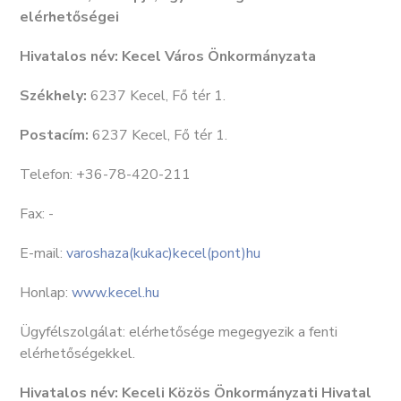
elérhetőségei
Hivatalos név:
Kecel Város Önkormányzata
Székhely:
6237 Kecel, Fő tér 1.
Postacím:
6237 Kecel, Fő tér 1.
Telefon: +36-78-420-211
Fax: -
E-mail:
varoshaza(kukac)kecel(pont)hu
Honlap:
www.kecel.hu
Ügyfélszolgálat: elérhetősége megegyezik a fenti
elérhetőségekkel.
Hivatalos név:
Keceli Közös Önkormányzati Hivatal