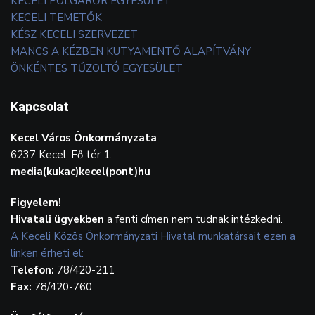
KECELI POLGÁRŐR EGYESÜLET
KECELI TEMETŐK
KÉSZ KECELI SZERVEZET
MANCS A KÉZBEN KUTYAMENTŐ ALAPÍTVÁNY
ÖNKÉNTES TŰZOLTÓ EGYESÜLET
Kapcsolat
Kecel Város Önkormányzata
6237 Kecel, Fő tér 1.
media(kukac)kecel(pont)hu
Figyelem!
Hivatali ügyekben
a fenti címen nem tudnak intézkedni.
A Keceli Közös Önkormányzati Hivatal munkatársait ezen a
linken érheti el:
Telefon:
78/420-211
Fax:
78/420-760