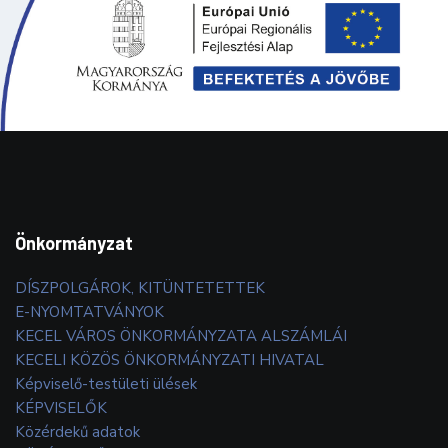
Önkormányzat
DÍSZPOLGÁROK, KITÜNTETETTEK
E-NYOMTATVÁNYOK
KECEL VÁROS ÖNKORMÁNYZATA ALSZÁMLÁI
KECELI KÖZÖS ÖNKORMÁNYZATI HIVATAL
Képviselő-testületi ülések
KÉPVISELŐK
Közérdekű adatok