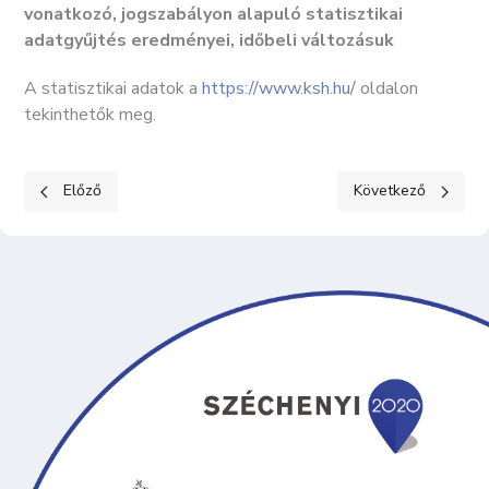
vonatkozó, jogszabályon alapuló statisztikai
adatgyűjtés eredményei, időbeli változásuk
A statisztikai adatok a
https://www.ksh.hu/
oldalon
tekinthetők meg.
Előző cikk: KÖZÉRDEKŰ ADATOK II. Tevékenységre, működésre 
Következő cikk: K
Előző
Következő