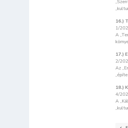
„Szent
„kultu
16.) 
1/202
A „Tem
környe
17.) 
2/202
Az „Em
„építe
18.) 
4/202
A „Kál
„kultu
Előz
E