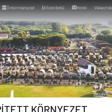
Önkormányzat
Közérdekű
Hírek
Választás
PÍTETT KÖRNYEZET