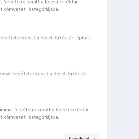
 felvételre került a Keceli Értéktár
tt környezet” kategóriájába.
lvételre került a Keceli Értéktár „épített
mal felvételre került a Keceli Értéktár
ámmal felvételre került a Keceli Értéktár
tt környezet” kategóriájába.
Következő cikk: EGÉSZSÉG ÉS ÉL
Következő