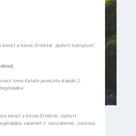
 került a Keceli Értéktár „épített környezet”
mlékmű
vács Anna Katalin javaslata alapján 2.
tegóriájába.
re került a Keceli Értéktár „épített
egóriájába, valamint 1. sorszámmal „turizmus