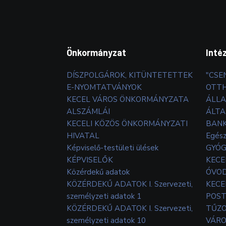
Önkormányzat
Inté
DÍSZPOLGÁROK, KITÜNTETETTEK
"CSE
E-NYOMTATVÁNYOK
OTT
KECEL VÁROS ÖNKORMÁNYZATA
ÁLLA
ALSZÁMLÁI
ÁLTA
KECELI KÖZÖS ÖNKORMÁNYZATI
BANK
HIVATAL
Egés
Képviselő-testületi ülések
GYÓG
KÉPVISELŐK
KECE
Közérdekű adatok
ÓVOD
KÖZÉRDEKŰ ADATOK I. Szervezeti,
KECE
személyzeti adatok 1
POS
KÖZÉRDEKŰ ADATOK I. Szervezeti,
TŰZ
személyzeti adatok 10
VÁRO