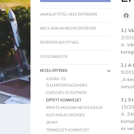
JAVASLATTÉTEL HELYI ÉRTÉKEKRE
BÁCS-KISKUN MEGYEI ÉRTÉKTÁR
1.) V
2/201
ÉRTÉKTÁR BIZOTTSÁG
A „Vár
kategó
JOGSZABÁLYOK
2.) A
KECELI ÉRTÉKEK
9/201
„A kec
AGRÁR- ÉS
ÉLELMISZERGAZDASÁG
sorszá
EGÉSZSÉG ÉS ÉLETMÓD
3.) S
ÉPÍTETT KÖRNYEZET
15/20
IPARI ÉS MŰSZAKI MEGOLDÁSOK
A „Str
KULTURÁLIS ÖRÖKSÉG
környe
SPORT
és ven
TERMÉSZETI KÖRNYEZET