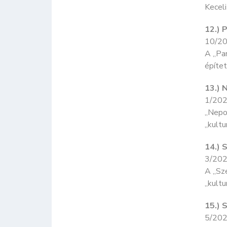
Keceli
12.) 
10/20
A „Par
építet
13.) 
1/202
„Nepom
„kultu
14.) 
3/202
A „Sze
„kultu
15.) 
5/202