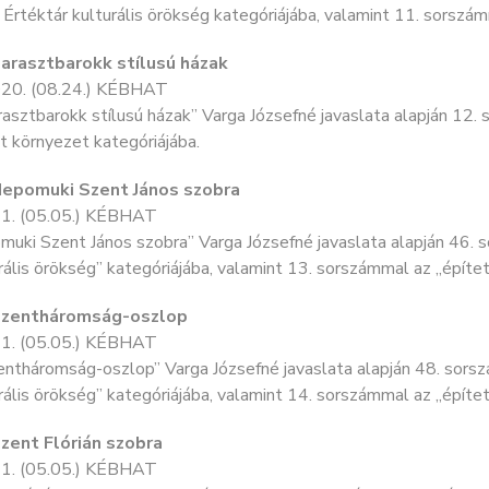
 Értéktár kulturális örökség kategóriájába, valamint 11. sorszá
Parasztbarokk stílusú házak
20. (08.24.) KÉBHAT
asztbarokk stílusú házak” Varga Józsefné javaslata alapján 12. 
t környezet kategóriájába.
Nepomuki Szent János szobra
1. (05.05.) KÉBHAT
uki Szent János szobra” Varga Józsefné javaslata alapján 46. s
rális örökség” kategóriájába, valamint 13. sorszámmal az „építe
Szentháromság-oszlop
1. (05.05.) KÉBHAT
ntháromság-oszlop” Varga Józsefné javaslata alapján 48. sorszá
rális örökség” kategóriájába, valamint 14. sorszámmal az „építe
Szent Flórián szobra
1. (05.05.) KÉBHAT