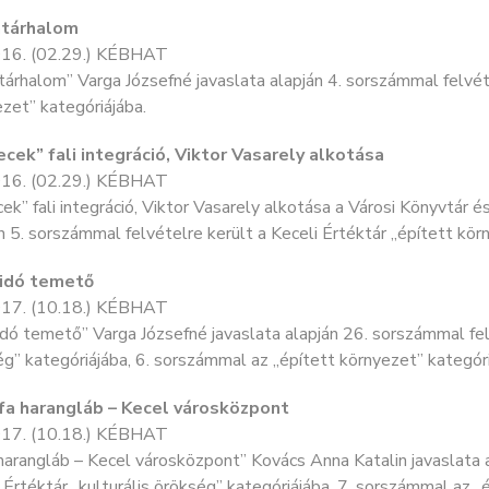
atárhalom
16. (02.29.) KÉBHAT
árhalom” Varga Józsefné javaslata alapján 4. sorszámmal felvéte
zet” kategóriájába.
Lecek” fali integráció, Viktor Vasarely alkotása
16. (02.29.) KÉBHAT
ek” fali integráció, Viktor Vasarely alkotása a Városi Könyvtár 
n 5. sorszámmal felvételre került a Keceli Értéktár „épített kör
sidó temető
17. (10.18.) KÉBHAT
dó temető” Varga Józsefné javaslata alapján 26. sorszámmal felv
g” kategóriájába, 6. sorszámmal az „épített környezet” kategóri
lfa harangláb – Kecel városközpont
17. (10.18.) KÉBHAT
harangláb – Kecel városközpont” Kovács Anna Katalin javaslata 
 Értéktár „kulturális örökség” kategóriájába, 7. sorszámmal az „