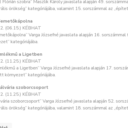
 Flórián szobra” Maszlik Károly javaslata alapján 49. sorszámmal
rális örökség” kategóriájába, valamint 15. sorszámmal az „építe
Temetőkápolna
2. (06.15.) KÉBHAT
etőkápolna” Varga Józsefné javaslata alapján 16. sorszámmal fe
zet” kategóriájába.
Emlékmű a Ligetben
2. (11.25.) KÉBHAT
lékmű a Ligetben” Varga Józsefné javaslata alapján 17. sorszám
tt környezet” kategóriájába.
Kálvária szoborcsoport
2. (11.25.) KÉBHAT
vária szoborcsoport” Varga Józsefné javaslata alapján 52. sorsz
rális örökség” kategóriájába, valamint 18. sorszámmal az „építe
ő cikk: IPARI ÉS MŰSZAKI MEGOLDÁSOK
lőző