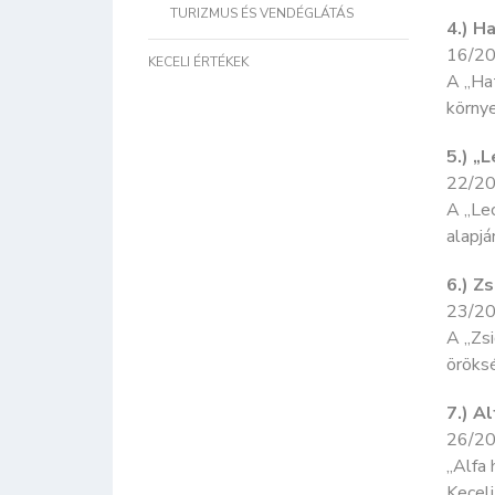
TURIZMUS ÉS VENDÉGLÁTÁS
4.) H
16/20
KECELI ÉRTÉKEK
A „Hat
környe
5.) „
22/20
A „Lec
alapjá
6.) Z
23/20
A „Zsi
öröksé
7.) A
26/20
„Alfa 
Keceli