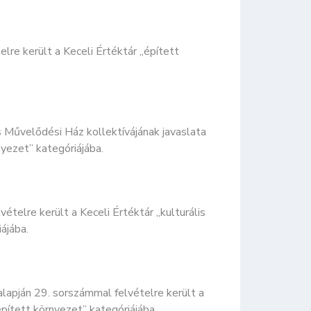
lre került a Keceli Értéktár „épített
és Művelődési Ház kollektívájának javaslata
nyezet” kategóriájába.
ételre került a Keceli Értéktár „kulturális
ájába.
alapján 29. sorszámmal felvételre került a
épített környezet” kategóriájába.