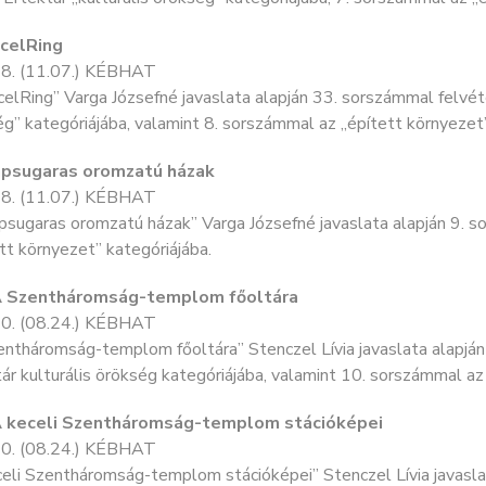
ecelRing
8. (11.07.) KÉBHAT
elRing” Varga Józsefné javaslata alapján 33. sorszámmal felvétel
g” kategóriájába, valamint 8. sorszámmal az „épített környezet”
apsugaras oromzatú házak
8. (11.07.) KÉBHAT
sugaras oromzatú házak” Varga Józsefné javaslata alapján 9. so
tt környezet” kategóriájába.
A Szentháromság-templom főoltára
0. (08.24.) KÉBHAT
ntháromság-templom főoltára” Stenczel Lívia javaslata alapján 
ár kulturális örökség kategóriájába, valamint 10. sorszámmal az
A keceli Szentháromság-templom stációképei
0. (08.24.) KÉBHAT
eli Szentháromság-templom stációképei” Stenczel Lívia javaslat