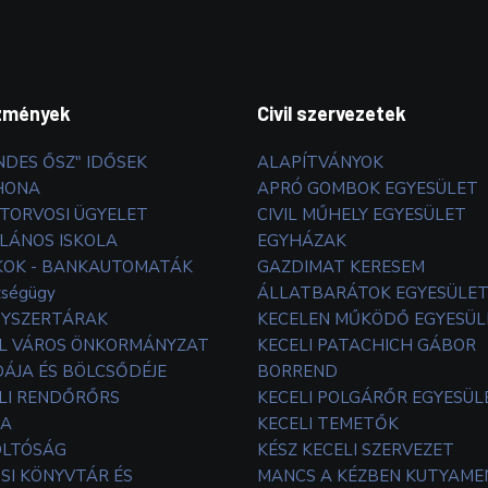
zmények
Civil szervezetek
NDES ŐSZ" IDŐSEK
ALAPÍTVÁNYOK
HONA
APRÓ GOMBOK EGYESÜLET
TORVOSI ÜGYELET
CIVIL MŰHELY EGYESÜLET
LÁNOS ISKOLA
EGYHÁZAK
OK - BANKAUTOMATÁK
GAZDIMAT KERESEM
zségügy
ÁLLATBARÁTOK EGYESÜLE
YSZERTÁRAK
KECELEN MŰKÖDŐ EGYESÜL
L VÁROS ÖNKORMÁNYZAT
KECELI PATACHICH GÁBOR
ÁJA ÉS BÖLCSŐDÉJE
BORREND
LI RENDŐRŐRS
KECELI POLGÁRŐR EGYESÜL
TA
KECELI TEMETŐK
OLTÓSÁG
KÉSZ KECELI SZERVEZET
SI KÖNYVTÁR ÉS
MANCS A KÉZBEN KUTYAM