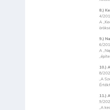
8.) K
4/201
A „Kec
öröksé
9.) N
6/201
A „Nap
„építe
10.) 
8/202
„A Sze
Értékt
11.) 
9/202
„A kec