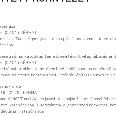
árosháza
6. (02.01.) KÉBHAT
osháza” Turnai Ágnes javaslata alapján 1. sorszámmal felvételre
riájába.
 keceli római katolikus temetőben lévő II. világháborús e
6. (02.01.) KÉBHAT
eli római katolikus temetőben lévő II. világháborús emlékmű” Ko
mmal felvételre került a Keceli Értéktár „épített környezet” ka
trand-fürdő
16. (02.29.) KÉBHAT
and-fürdő” Turnai Ágnes javaslata alapján 3. sorszámmal felvétel
zet” kategóriájába, 3. sorszámmal a „természeti környezet” kat
déglátás” kategóriájába.