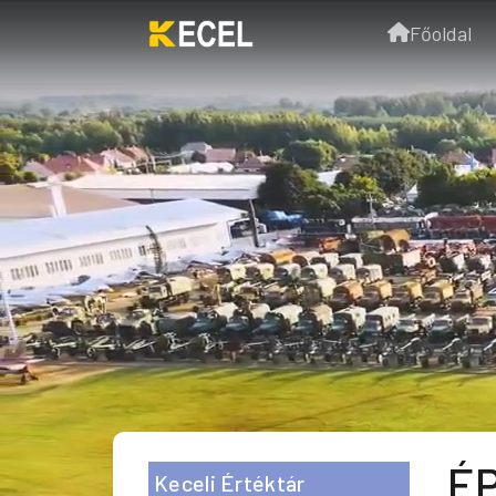
Főoldal
É
Keceli Értéktár