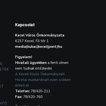
Kapcsolat
Kecel Város Önkormányzata
6237 Kecel, Fő tér 1.
media(kukac)kecel(pont)hu
Figyelem!
Hivatali ügyekben
a fenti címen
TE
nem tudnak intézkedni.
ETEK
A Keceli Közös Önkormányzati
Hivatal munkatársait ezen a linken
érheti el:
ET
Telefon:
78/420-211
Fax:
78/420-760
ENTŐ