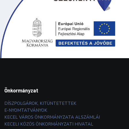
Önkormányzat
DÍSZPOLGÁROK, KITÜNTETETTEK
E-NYOMTATVÁNYOK
KECEL VÁROS ÖNKORMÁNYZATA ALSZÁMLÁI
KECELI KÖZÖS ÖNKORMÁNYZATI HIVATAL