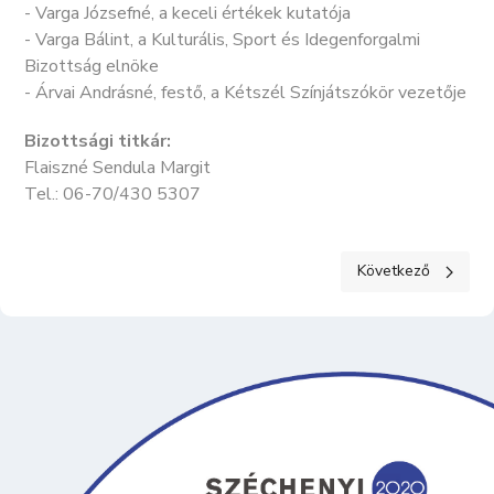
- Varga Józsefné, a keceli értékek kutatója
- Varga Bálint, a Kulturális, Sport és Idegenforgalmi
Bizottság elnöke
- Árvai Andrásné, festő, a Kétszél Színjátszókör vezetője
Bizottsági titkár:
Flaiszné Sendula Margit
Tel.: 06-70/430 5307
Következő cikk: J
Következő