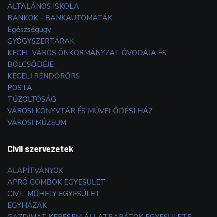
ÁLTALÁNOS ISKOLA
BANKOK - BANKAUTOMATÁK
Egészségügy
GYÓGYSZERTÁRAK
KECEL VÁROS ÖNKORMÁNYZAT ÓVODÁJA ÉS
BÖLCSŐDÉJE
KECELI RENDŐRŐRS
POSTA
TŰZOLTÓSÁG
VÁROSI KÖNYVTÁR ÉS MŰVELŐDÉSI HÁZ
VÁROSI MÚZEUM
Civil szervezetek
ALAPÍTVÁNYOK
APRÓ GOMBOK EGYESÜLET
CIVIL MŰHELY EGYESÜLET
EGYHÁZAK
GAZDIMAT KERESEM ÁLLATBARÁTOK EGYESÜLETE