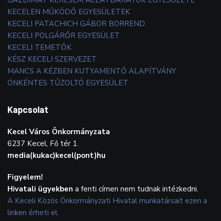
KECELEN MŰKÖDŐ EGYESÜLETEK
KECELI PATACHICH GÁBOR BORREND
KECELI POLGÁRŐR EGYESÜLET
KECELI TEMETŐK
KÉSZ KECELI SZERVEZET
MANCS A KÉZBEN KUTYAMENTŐ ALAPÍTVÁNY
ÖNKÉNTES TŰZOLTÓ EGYESÜLET
Kapcsolat
Kecel Város Önkormányzata
6237 Kecel, Fő tér 1.
media(kukac)kecel(pont)hu
Figyelem!
Hivatali ügyekben
a fenti címen nem tudnak intézkedni.
A Keceli Közös Önkormányzati Hivatal munkatársait ezen a
linken érheti el: