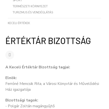
SPORT
TERMÉSZETI KÖRNYEZET
TURIZMUS ÉS VENDÉGLÁTÁS
KECELI ÉRTÉKEK
ÉRTÉKTÁR BIZOTTSÁG
A Keceli Értéktár Bizottság tagjai:
Elnök:
Ferróné Mencsik Rita, a Városi Könyvtár és Művelődési
Ház igazgatója
Bizottsági tagok:
- Polgár Zoltán magángyűjtő