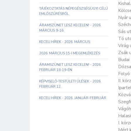
Kishal
TÁJÉKOZTATÁS NÉPEGÉSZSÉGÜGYI CÉLÚ
Kölcs
EMLŐSZŰRÉSRŐL
Nyár 
Széche
ÁRAMSZÜNET LESZ KECELEN! - 2026.
MÁRCIUS 9-16.
Sás u
Tó ut
KECELI HÍREK - 2026. MÁRCIUS
Virág 
Zsák 
2026. MÁRCIUS 15-I MEGEMLÉKEZÉS
Budai
ÁRAMSZÜNET LESZ KECELEN! - 2026.
Dózsa
FEBRUÁR 18-19-ÉN
Folyó
II. k
KÉPVISELŐ-TESTÜLETI ÜLÉSEK - 2026.
FEBRUÁR 12.
Iparte
Közvá
KECELI HÍREK - 2026. JANUÁR-FEBRUÁR
Szegf
Vágóh
Halasi
I. kör
Mért k