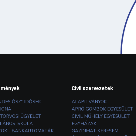
zmények
Civil szervezetek
NDES ŐSZ" IDŐSEK
ALAPÍTVÁNYOK
HONA
APRÓ GOMBOK EGYESÜLET
TORVOSI ÜGYELET
CIVIL MŰHELY EGYESÜLET
LÁNOS ISKOLA
EGYHÁZAK
OK - BANKAUTOMATÁK
GAZDIMAT KERESEM