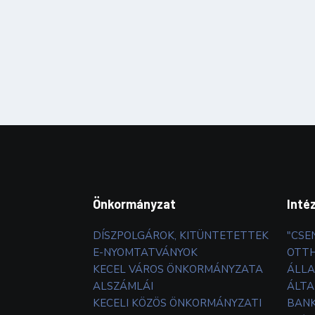
Önkormányzat
Inté
DÍSZPOLGÁROK, KITÜNTETETTEK
"CSE
E-NYOMTATVÁNYOK
OTT
KECEL VÁROS ÖNKORMÁNYZATA
ÁLLA
ALSZÁMLÁI
ÁLTA
KECELI KÖZÖS ÖNKORMÁNYZATI
BANK