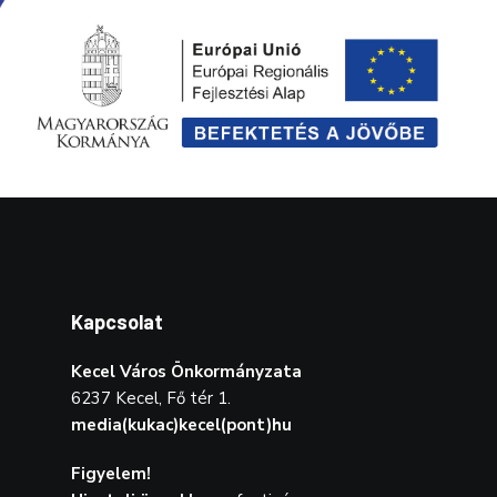
Kapcsolat
Kecel Város Önkormányzata
6237 Kecel, Fő tér 1.
media(kukac)kecel(pont)hu
Figyelem!