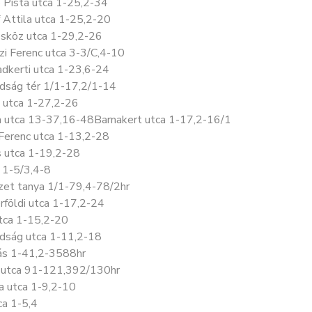
 Pista utca 1-25,2-34
 Attila utca 1-25,2-20
sköz utca 1-29,2-26
zi Ferenc utca 3-3/C,4-10
adkerti utca 1-23,6-24
dság tér 1/1-17,2/1-14
 utca 1-27,2-26
a utca 13-37,16-48Barnakert utca 1-17,2-16/1
 Ferenc utca 1-13,2-28
s utca 1-19,2-28
 1-5/3,4-8
örzet tanya 1/1-79,4-78/2hr
rföldi utca 1-17,2-24
tca 1-15,2-20
dság utca 1-11,2-18
ás 1-41,2-3588hr
 utca 91-121,392/130hr
a utca 1-9,2-10
ca 1-5,4