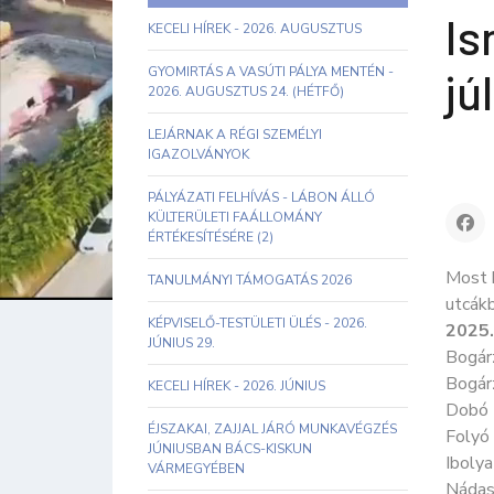
Is
KECELI HÍREK - 2026. AUGUSZTUS
GYOMIRTÁS A VASÚTI PÁLYA MENTÉN -
jú
2026. AUGUSZTUS 24. (HÉTFŐ)
LEJÁRNAK A RÉGI SZEMÉLYI
IGAZOLVÁNYOK
PÁLYÁZATI FELHÍVÁS - LÁBON ÁLLÓ
KÜLTERÜLETI FAÁLLOMÁNY
ÉRTÉKESÍTÉSÉRE (2)
Most k
TANULMÁNYI TÁMOGATÁS 2026
utcákb
KÉPVISELŐ-TESTÜLETI ÜLÉS - 2026.
2025.
JÚNIUS 29.
Bogárz
Bogár
KECELI HÍREK - 2026. JÚNIUS
Dobó I
ÉJSZAKAI, ZAJJAL JÁRÓ MUNKAVÉGZÉS
Folyó 
JÚNIUSBAN BÁCS-KISKUN
Ibolya
VÁRMEGYÉBEN
Nádas 