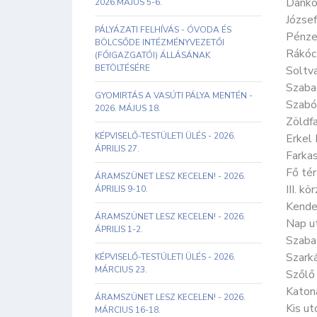
Dankó
2026.MÁJUS 5-6.
József
PÁLYÁZATI FELHÍVÁS - ÓVODA ÉS
Pénze
BÖLCSŐDE INTÉZMÉNYVEZETŐI
Rákóc
(FŐIGAZGATÓI) ÁLLÁSÁNAK
BETÖLTÉSÉRE
Soltv
Szaba
GYOMIRTÁS A VASÚTI PÁLYA MENTÉN -
Szabó
2026. MÁJUS 18.
Zöldf
KÉPVISELŐ-TESTÜLETI ÜLÉS - 2026.
Erkel
ÁPRILIS 27.
Farka
Fő tér
ÁRAMSZÜNET LESZ KECELEN! - 2026.
III. k
ÁPRILIS 9-10.
Kende
ÁRAMSZÜNET LESZ KECELEN! - 2026.
Nap u
ÁPRILIS 1-2.
Szaba
Szark
KÉPVISELŐ-TESTÜLETI ÜLÉS - 2026.
MÁRCIUS 23.
Szőlő
Katon
ÁRAMSZÜNET LESZ KECELEN! - 2026.
Kis ut
MÁRCIUS 16-18.