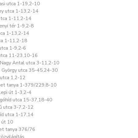
asi utca 1-19,2-10
ey utca 1-13,2-14
utca 1-11,2-14
nyi tér 1-9,2-8
tca 1-13,2-14
ca 1-11,2-18
utca 1-9,2-6
utca 11-23,10-16
 Nagy Antal utca 3-11,2-10
 György utca 35-45,24-30
 utca 1,2-12
örzet tanya 1-379/229,8-10
lepi út 1-3,2-4
góhíd utca 15-37,18-40
ű utca 3-7,2-12
íd utca 1-17,14
 út 10
zet tanya 376/76
özvilágítás