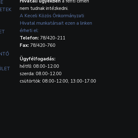
Hivatali ügyekben
a fenti címen
TE
nem tudnak intézkedni.
ETEK
A Keceli Közös Önkormányzati
Hivatal munkatársait ezen a linken
érheti el:
ET
Telefon:
78/420-211
Fax:
78/420-760
ENTŐ
Ügyfélfogadás:
hétfő: 08.00-12.00
ÜLET
szerda: 08.00-12.00
csütörtök: 08.00-12.00, 13.00-17.00