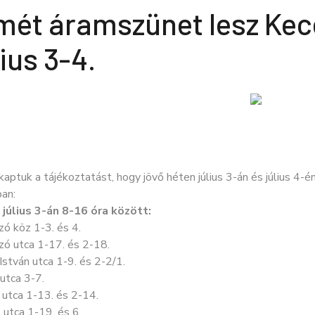
mét áramszünet lesz Kece
lius 3-4.
aptuk a tájékoztatást, hogy jövő héten július 3-án és július 4-é
an:
 július 3-án 8-16 óra között:
ó köz 1-3. és 4.
zó utca 1-17. és 2-18.
stván utca 1-9. és 2-2/1.
utca 3-7.
 utca 1-13. és 2-14.
utca 1-19. és 6.