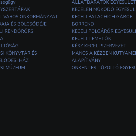
zségügy
ÁLLATBARÁTOK EGYESÜLE
YSZERTÁRAK
KECELEN MŰKÖDŐ EGYESÜL
L VÁROS ÖNKORMÁNYZAT
KECELI PATACHICH GÁBOR
ÁJA ÉS BÖLCSŐDÉJE
BORREND
LI RENDŐRŐRS
KECELI POLGÁRŐR EGYESÜL
TA
KECELI TEMETŐK
OLTÓSÁG
KÉSZ KECELI SZERVEZET
SI KÖNYVTÁR ÉS
MANCS A KÉZBEN KUTYAM
LŐDÉSI HÁZ
ALAPÍTVÁNY
SI MÚZEUM
ÖNKÉNTES TŰZOLTÓ EGYES