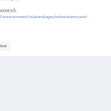
KERESŐ:
://www.mvmnext.hu/aram/pages/online/aramszunet
ő cikk: Semmelweis nap - 2025
lőző