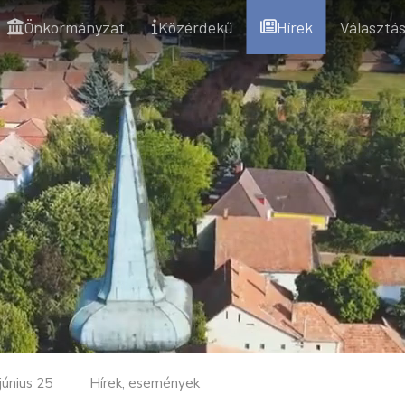
Önkormányzat
Közérdekű
Hírek
Választás
június 25
Hírek, események