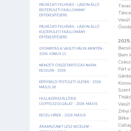
PÁLYÁZATI FELHÍVÁS - LÁBON ÁLLÓ
Tavasz
BELTERÜLETI FAÁLLOMÁNY
Táncsi
ÉRTÉKESÍTÉSÉRE
Vasút 
Óvoda
PÁLYÁZATI FELHÍVÁS - LÁBON ÁLLÓ
KÜLTERÜLETI FAÁLLOMÁNY
ÉRTÉKESÍTÉSÉRE
2025.
Bacsó
GYOMIRTÁS A VASÚTI PÁLYA MENTÉN -
2026. JÚNIUS 11.
Bem J
Csász
NEMZETI ÖSSZETARTOZÁS NAPJA
Fürt 
KECELEN - 2026
Gárdo
KÉPVISELŐ-TESTÜLETI ÜLÉSEK - 2026.
Kossu
MÁJUS 28.
Szent
Thökö
HULLADÉKSZÁLLÍTÁSI
Vasút
ÜGYFÉLSZOLGÁLAT - 2026. MÁJUS
Zrínyi
KECELI HÍREK - 2026. MÁJUS
Béke 
Csilla
ÁRAMSZÜNET LESZ KECELEN! -