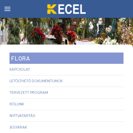
FLORA
KAPCSOLAT
LETÖLTHETŐ DOKUMENTUMOK
TERVEZETT PROGRAM
RÓLUNK
NYITVATARTÁS
JEGYÁRAK