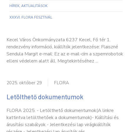
HÍREK, AKTUALITÁSOK
XXXVI. FLORA FESZTIVÁL
Kecel Város Önkormányzata 6237 Kecel, Fő tér 1.
rendezvény információ, kiállítók jelentkezése: Flaiszné
Sendula Margit e-mail: Ez az e-mail-cím a szpemrobotok
elleni védelem alatt áll. Megtekintéséhez ...
2025. október 29
FLORA
Letölthető dokumentumok
FLORA 2025. - Letölthető dokumentumok(A linkre
kattintva letölthetőek a dokumentumok)- Kiállítási és
árusítási szabályok - Jelentkezési lap virágkiállítók
részére - Jelentkezési lap árusítók rés...