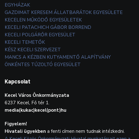
EGYHÁZAK
GAZDIMAT KERESEM ÁLLATBARÁTOK EGYESÜLETE
KECELEN MŰKÖDŐ EGYESÜLETEK
KECELI PATACHICH GÁBOR BORREND
KECELI POLGÁRŐR EGYESÜLET
KECELI TEMETŐK
KÉSZ KECELI SZERVEZET
MANCS A KÉZBEN KUTYAMENTŐ ALAPÍTVÁNY
ÖNKÉNTES TŰZOLTÓ EGYESÜLET
Kapcsolat
Kecel Város Önkormányzata
6237 Kecel, Fő tér 1.
media(kukac)kecel(pont)hu
Figyelem!
Hivatali ügyekben
a fenti címen nem tudnak intézkedni.
A Keceli Közös Önkormányzati Hivatal munkatársait ezen a