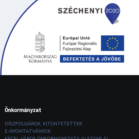
Önkormányzat
DÍSZPOLGÁROK, KITÜNTETETTEK
E-NYOMTATVÁNYOK
KECEL VÁROS ÖNKORMÁNYZATA ALSZÁMLÁI