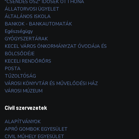
"CSENDES ŐSZ" IDŐSEK OTTHONA
ÁLLATORVOSI ÜGYELET
ÁLTALÁNOS ISKOLA
BANKOK - BANKAUTOMATÁK
Egészségügy
GYÓGYSZERTÁRAK
KECEL VÁROS ÖNKORMÁNYZAT ÓVODÁJA ÉS
BÖLCSŐDÉJE
KECELI RENDŐRŐRS
POSTA
TŰZOLTÓSÁG
VÁROSI KÖNYVTÁR ÉS MŰVELŐDÉSI HÁZ
VÁROSI MÚZEUM
Civil szervezetek
ALAPÍTVÁNYOK
APRÓ GOMBOK EGYESÜLET
CIVIL MŰHELY EGYESÜLET